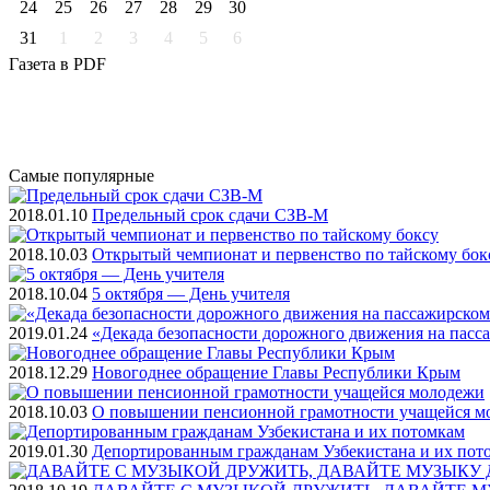
24
25
26
27
28
29
30
31
1
2
3
4
5
6
Газета
в PDF
Самые
популярные
2018.01.10
Предельный срок сдачи СЗВ-М
2018.10.03
Открытый чемпионат и первенство по тайскому бок
2018.10.04
5 октября — День учителя
2019.01.24
«Декада безопасности дорожного движения на пасс
2018.12.29
Новогоднее обращение Главы Республики Крым
2018.10.03
О повышении пенсионной грамотности учащейся м
2019.01.30
Депортированным гражданам Узбекистана и их пот