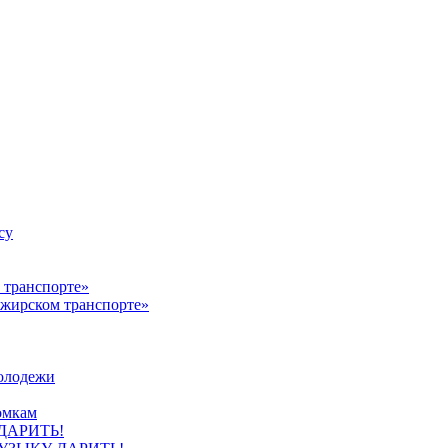
су
ажирском транспорте»
олодежи
омкам