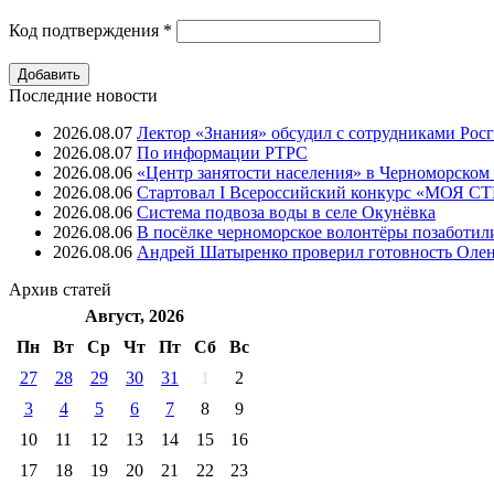
Код подтверждения
*
Последние новости
2026.08.07
Лектор «Знания» обсудил с сотрудниками Рос
2026.08.07
⁠По информации РТРС
2026.08.06
«Центр занятости населения» в Черноморском
2026.08.06
Стартовал I Всероссийский конкурс «МОЯ 
2026.08.06
Система подвоза воды в селе Окунёвка
2026.08.06
В посёлке черноморское волонтёры позаботил
2026.08.06
Андрей Шатыренко проверил готовность Олен
Архив
статей
Август, 2026
Пн
Вт
Ср
Чт
Пт
Cб
Вс
27
28
29
30
31
1
2
3
4
5
6
7
8
9
10
11
12
13
14
15
16
17
18
19
20
21
22
23