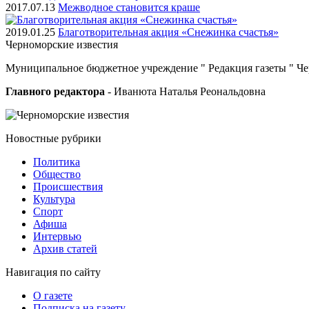
2017.07.13
Межводное становится краше
2019.01.25
Благотворительная акция «Снежинка счастья»
Черноморские
известия
Муниципальное бюджетное учреждение " Редакция газеты " Ч
Главного редактора
- Иванюта Наталья Реональдовна
Новостные
рубрики
Политика
Общество
Проиcшествия
Культура
Спорт
Афиша
Интервью
Архив статей
Навигация
по сайту
О газете
Подписка на газету