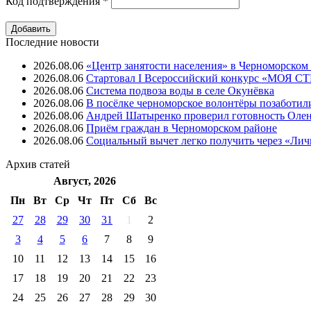
Код подтверждения
*
Последние новости
2026.08.06
«Центр занятости населения» в Черноморском
2026.08.06
Стартовал I Всероссийский конкурс «МОЯ 
2026.08.06
Система подвоза воды в селе Окунёвка
2026.08.06
В посёлке черноморское волонтёры позаботил
2026.08.06
Андрей Шатыренко проверил готовность Олен
2026.08.06
Приём граждан в Черноморском районе
2026.08.06
Социальный вычет легко получить через «Ли
Архив
статей
Август, 2026
Пн
Вт
Ср
Чт
Пт
Cб
Вс
27
28
29
30
31
1
2
3
4
5
6
7
8
9
10
11
12
13
14
15
16
17
18
19
20
21
22
23
24
25
26
27
28
29
30