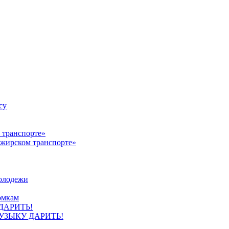
су
ажирском транспорте»
олодежи
омкам
УЗЫКУ ДАРИТЬ!