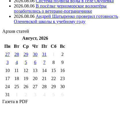
2026.08.06
Система подвоза воды в селе Окунёвка
2026.08.06
В посёлке черноморское волонтёры
позаботились о ветеране-пограничнике
2026.08.06
Андрей Шатыренко проверил готовность
Оленевской школы к учебному году
Архив
статей
Август, 2026
Пн
Вт
Ср
Чт
Пт
Cб
Вс
27
28
29
30
31
1
2
3
4
5
6
7
8
9
10
11
12
13
14
15
16
17
18
19
20
21
22
23
24
25
26
27
28
29
30
31
1
2
3
4
5
6
Газета
в PDF