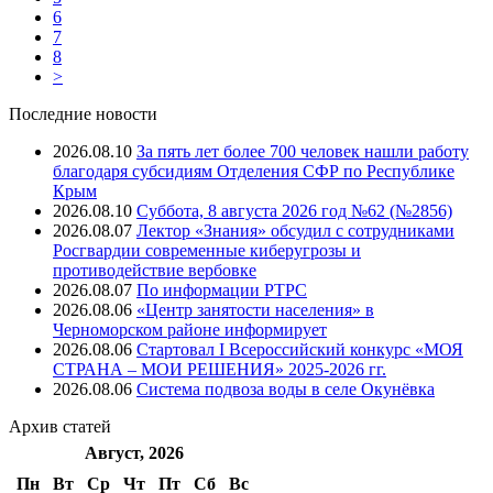
6
7
8
>
Последние новости
2026.08.10
За пять лет более 700 человек нашли работу
благодаря субсидиям Отделения СФР по Республике
Крым
2026.08.10
Суббота, 8 августа 2026 год №62 (№2856)
2026.08.07
Лектор «Знания» обсудил с сотрудниками
Росгвардии современные киберугрозы и
противодействие вербовке
2026.08.07
⁠По информации РТРС
2026.08.06
«Центр занятости населения» в
Черноморском районе информирует
2026.08.06
Стартовал I Всероссийский конкурс «МОЯ
СТРАНА – МОИ РЕШЕНИЯ» 2025-2026 гг.
2026.08.06
Система подвоза воды в селе Окунёвка
Архив
статей
Август, 2026
Пн
Вт
Ср
Чт
Пт
Cб
Вс