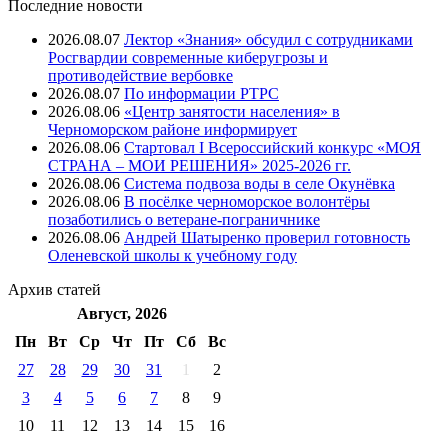
Последние новости
2026.08.07
Лектор «Знания» обсудил с сотрудниками
Росгвардии современные киберугрозы и
противодействие вербовке
2026.08.07
⁠По информации РТРС
2026.08.06
«Центр занятости населения» в
Черноморском районе информирует
2026.08.06
Стартовал I Всероссийский конкурс «МОЯ
СТРАНА – МОИ РЕШЕНИЯ» 2025-2026 гг.
2026.08.06
Система подвоза воды в селе Окунёвка
2026.08.06
В посёлке черноморское волонтёры
позаботились о ветеране-пограничнике
2026.08.06
Андрей Шатыренко проверил готовность
Оленевской школы к учебному году
Архив
статей
Август, 2026
Пн
Вт
Ср
Чт
Пт
Cб
Вс
27
28
29
30
31
1
2
3
4
5
6
7
8
9
10
11
12
13
14
15
16