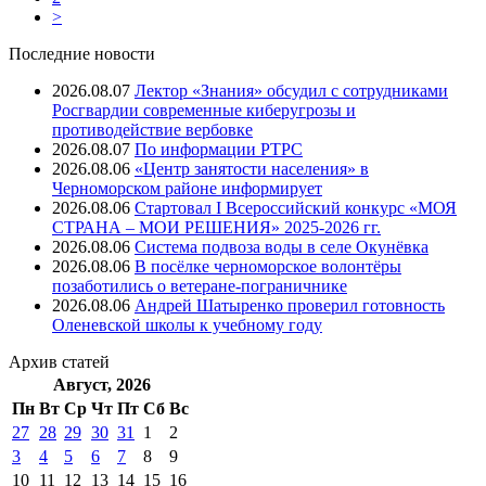
>
Последние новости
2026.08.07
Лектор «Знания» обсудил с сотрудниками
Росгвардии современные киберугрозы и
противодействие вербовке
2026.08.07
⁠По информации РТРС
2026.08.06
«Центр занятости населения» в
Черноморском районе информирует
2026.08.06
Стартовал I Всероссийский конкурс «МОЯ
СТРАНА – МОИ РЕШЕНИЯ» 2025-2026 гг.
2026.08.06
Система подвоза воды в селе Окунёвка
2026.08.06
В посёлке черноморское волонтёры
позаботились о ветеране-пограничнике
2026.08.06
Андрей Шатыренко проверил готовность
Оленевской школы к учебному году
Архив
статей
Август, 2026
Пн
Вт
Ср
Чт
Пт
Cб
Вс
27
28
29
30
31
1
2
3
4
5
6
7
8
9
10
11
12
13
14
15
16