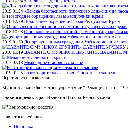
2018.10.04
5 октября — День учителя
2019.01.24
«Декада безопасности дорожного движения на пасс
2018.12.29
Новогоднее обращение Главы Республики Крым
2018.10.03
О повышении пенсионной грамотности учащейся м
2019.01.30
Депортированным гражданам Узбекистана и их пот
2018.10.19
ДАВАЙТЕ С МУЗЫКОЙ ДРУЖИТЬ, ДАВАЙТЕ М
2017.07.13
Межводное становится краше
2019.01.25
Благотворительная акция «Снежинка счастья»
Черноморские
известия
Муниципальное бюджетное учреждение " Редакция газеты " Ч
Главного редактора
- Иванюта Наталья Реональдовна
Новостные
рубрики
Политика