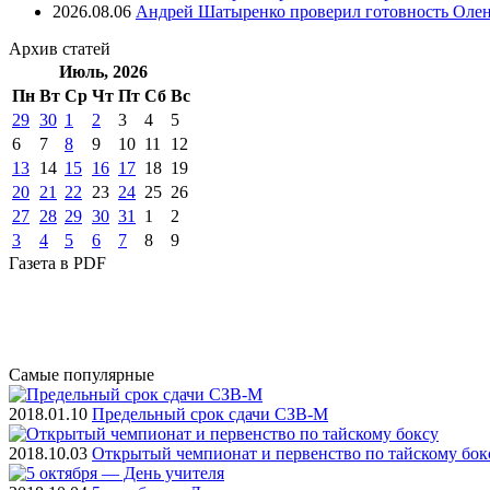
2026.08.06
Андрей Шатыренко проверил готовность Олен
Архив
статей
Июль, 2026
Пн
Вт
Ср
Чт
Пт
Cб
Вс
29
30
1
2
3
4
5
6
7
8
9
10
11
12
13
14
15
16
17
18
19
20
21
22
23
24
25
26
27
28
29
30
31
1
2
3
4
5
6
7
8
9
Газета
в PDF
Самые
популярные
2018.01.10
Предельный срок сдачи СЗВ-М
2018.10.03
Открытый чемпионат и первенство по тайскому бок