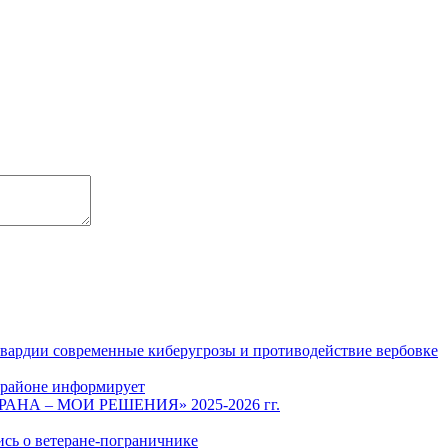
гвардии современные киберугрозы и противодействие вербовке
 районе информирует
СТРАНА – МОИ РЕШЕНИЯ» 2025-2026 гг.
ись о ветеране-пограничнике