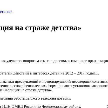
етства»
ия на страже детства»
ия уделяется вопросам семьи и детства, в том числе организац
тегии действий в интересах детей на 2012 – 2017 годы[1].
филактики преступлений и правонарушений несовершеннолетних
шении несовершеннолетних, формирования установок законопослу
я «Полиция на страже детства».
анизована работа детского телефона доверия.
сотрудники ПДН ОМВД России по Черноморскому району.