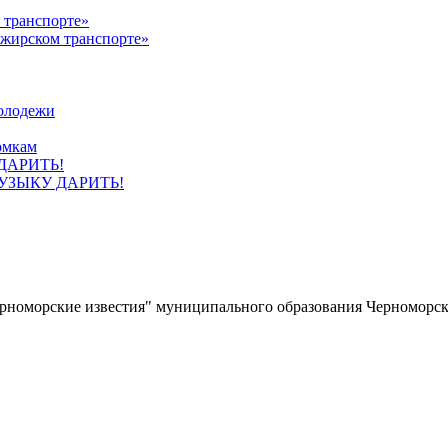
ажирском транспорте»
олодежи
омкам
УЗЫКУ ДАРИТЬ!
ерноморские известия" муниципального образования Черноморс