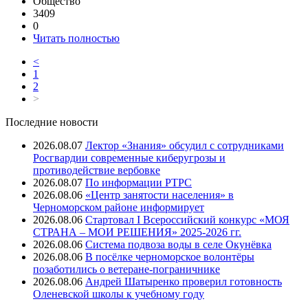
Общество
3409
0
Читать полностью
<
1
2
>
Последние новости
2026.08.07
Лектор «Знания» обсудил с сотрудниками
Росгвардии современные киберугрозы и
противодействие вербовке
2026.08.07
⁠По информации РТРС
2026.08.06
«Центр занятости населения» в
Черноморском районе информирует
2026.08.06
Стартовал I Всероссийский конкурс «МОЯ
СТРАНА – МОИ РЕШЕНИЯ» 2025-2026 гг.
2026.08.06
Система подвоза воды в селе Окунёвка
2026.08.06
В посёлке черноморское волонтёры
позаботились о ветеране-пограничнике
2026.08.06
Андрей Шатыренко проверил готовность
Оленевской школы к учебному году