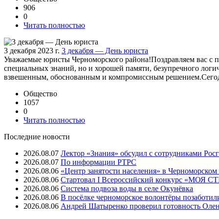
906
0
Читать полностью
3 декабря 2023 г.
3 декабря — День юриста
Уважаемые юристы Черноморского района!Поздравляем вас с 
специальных знаний, но и хорошей памяти, безупречного логи
взвешенным, обоснованным и компромиссным решением.Сегодн
Общество
1057
0
Читать полностью
Последние новости
2026.08.07
Лектор «Знания» обсудил с сотрудниками Рос
2026.08.07
⁠По информации РТРС
2026.08.06
«Центр занятости населения» в Черноморском
2026.08.06
Стартовал I Всероссийский конкурс «МОЯ 
2026.08.06
Система подвоза воды в селе Окунёвка
2026.08.06
В посёлке черноморское волонтёры позаботил
2026.08.06
Андрей Шатыренко проверил готовность Олен