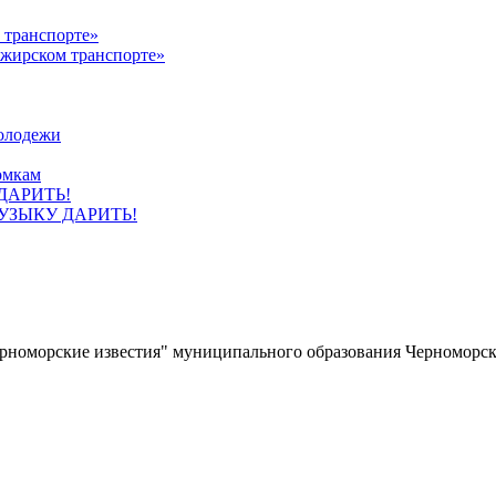
ажирском транспорте»
олодежи
омкам
УЗЫКУ ДАРИТЬ!
ерноморские известия" муниципального образования Черноморс