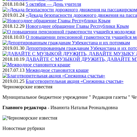
2018.10.04
5 октября — День учителя
2019.01.24
«Декада безопасности дорожного движения на пасс
2018.12.29
Новогоднее обращение Главы Республики Крым
2018.10.03
О повышении пенсионной грамотности учащейся м
2019.01.30
Депортированным гражданам Узбекистана и их пот
2018.10.19
ДАВАЙТЕ С МУЗЫКОЙ ДРУЖИТЬ, ДАВАЙТЕ М
2017.07.13
Межводное становится краше
2019.01.25
Благотворительная акция «Снежинка счастья»
Черноморские
известия
Муниципальное бюджетное учреждение " Редакция газеты " Ч
Главного редактора
- Иванюта Наталья Реональдовна
Новостные
рубрики