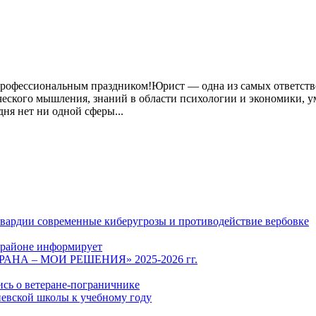
профессиональным праздником!Юрист — одна из самых ответств
ческого мышления, знаний в области психологии и экономики, у
я нет ни одной сферы...
гвардии современные киберугрозы и противодействие вербовке
 районе информирует
СТРАНА – МОИ РЕШЕНИЯ» 2025-2026 гг.
ись о ветеране-пограничнике
евской школы к учебному году