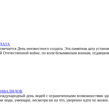
ЛДАТА
мечается День неизвестного солдата. Эта памятная дата установ
ой Отечественной войне, по всем безымянным воинам, отдавши
ИНВАЛИДОВ
я Международный день людей с ограниченными возможностями здо
 люди, умеющие, несмотря ни на что, уверенно идти по жизни.