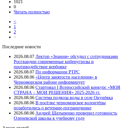
1021
0
Читать полностью
<
1
2
>
Последние новости
2026.08.07
Лектор «Знания» обсудил с сотрудниками
Росгвардии современные киберугрозы и
противодействие вербовке
2026.08.07
⁠По информации РТРС
2026.08.06
«Центр занятости населения» в
Черноморском районе информирует
2026.08.06
Стартовал I Всероссийский конкурс «МОЯ
СТРАНА – МОИ РЕШЕНИЯ» 2025-2026 гг.
2026.08.06
Система подвоза воды в селе Окунёвка
2026.08.06
В посёлке черноморское волонтёры
позаботились о ветеране-пограничнике
2026.08.06
Андрей Шатыренко проверил готовность
Оленевской школы к учебному году
Архив
статей