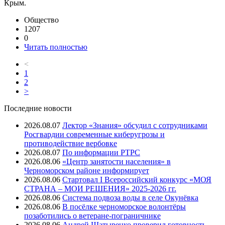
Крым.
Общество
1207
0
Читать полностью
<
1
2
>
Последние новости
2026.08.07
Лектор «Знания» обсудил с сотрудниками
Росгвардии современные киберугрозы и
противодействие вербовке
2026.08.07
⁠По информации РТРС
2026.08.06
«Центр занятости населения» в
Черноморском районе информирует
2026.08.06
Стартовал I Всероссийский конкурс «МОЯ
СТРАНА – МОИ РЕШЕНИЯ» 2025-2026 гг.
2026.08.06
Система подвоза воды в селе Окунёвка
2026.08.06
В посёлке черноморское волонтёры
позаботились о ветеране-пограничнике
2026.08.06
Андрей Шатыренко проверил готовность