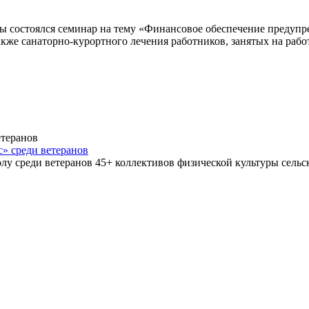
уры состоялся семинар на тему «Финансовое обеспечение преду
акже санаторно-курортного лечения работников, занятых на ра
» среди ветеранов
болу среди ветеранов 45+ коллективов физической культуры се