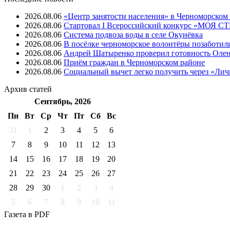
2026.08.06
«Центр занятости населения» в Черноморском
2026.08.06
Стартовал I Всероссийский конкурс «МОЯ 
2026.08.06
Система подвоза воды в селе Окунёвка
2026.08.06
В посёлке черноморское волонтёры позаботил
2026.08.06
Андрей Шатыренко проверил готовность Олен
2026.08.06
Приём граждан в Черноморском районе
2026.08.06
Социальный вычет легко получить через «Ли
Архив
статей
Сентябрь, 2026
Пн
Вт
Ср
Чт
Пт
Cб
Вс
31
1
2
3
4
5
6
7
8
9
10
11
12
13
14
15
16
17
18
19
20
21
22
23
24
25
26
27
28
29
30
1
2
3
4
5
6
7
8
9
10
11
Газета
в PDF