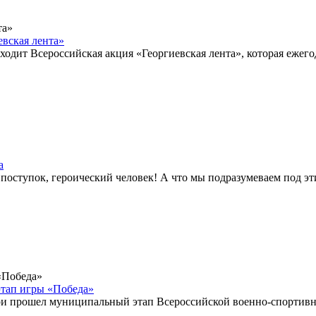
евская лента»
ходит Всероссийская акция «Георгиевская лента», которая ежег
а
поступок, героический человек! А что мы подразумеваем под э
тап игры «Победа»
дри прошел муниципальный этап Всероссийской военно-спортив