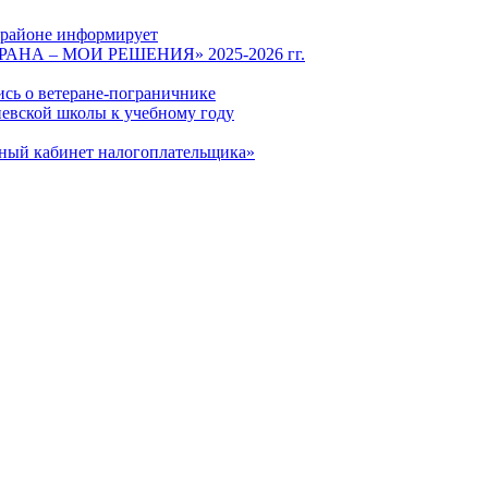
 районе информирует
СТРАНА – МОИ РЕШЕНИЯ» 2025-2026 гг.
ись о ветеране-пограничнике
евской школы к учебному году
чный кабинет налогоплательщика»