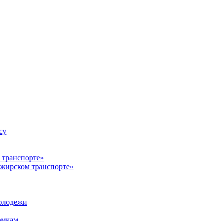
су
ажирском транспорте»
олодежи
омкам