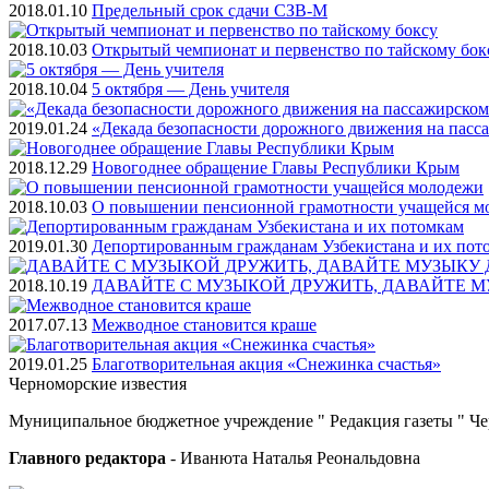
2018.01.10
Предельный срок сдачи СЗВ-М
2018.10.03
Открытый чемпионат и первенство по тайскому бок
2018.10.04
5 октября — День учителя
2019.01.24
«Декада безопасности дорожного движения на пасс
2018.12.29
Новогоднее обращение Главы Республики Крым
2018.10.03
О повышении пенсионной грамотности учащейся м
2019.01.30
Депортированным гражданам Узбекистана и их пот
2018.10.19
ДАВАЙТЕ С МУЗЫКОЙ ДРУЖИТЬ, ДАВАЙТЕ М
2017.07.13
Межводное становится краше
2019.01.25
Благотворительная акция «Снежинка счастья»
Черноморские
известия
Муниципальное бюджетное учреждение " Редакция газеты " Ч
Главного редактора
- Иванюта Наталья Реональдовна