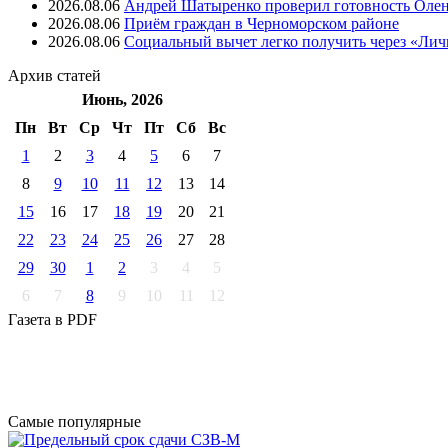
2026.08.06
Андрей Шатыренко проверил готовность Олен
2026.08.06
Приём граждан в Черноморском районе
2026.08.06
Социальный вычет легко получить через «Ли
Архив
статей
Июнь, 2026
Пн
Вт
Ср
Чт
Пт
Cб
Вс
1
2
3
4
5
6
7
8
9
10
11
12
13
14
15
16
17
18
19
20
21
22
23
24
25
26
27
28
29
30
1
2
3
4
5
6
7
8
9
10
11
12
Газета
в PDF
Самые
популярные