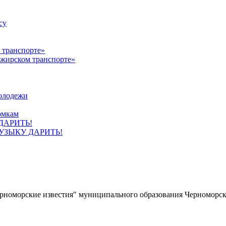
су
ажирском транспорте»
олодежи
омкам
УЗЫКУ ДАРИТЬ!
ерноморские известия" муниципального образования Черноморс