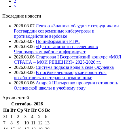
2
>
Последние новости
2026.08.07
Лектор «Знания» обсудил с сотрудниками
Росгвардии современные киберугрозы и
противодействие вербовке
2026.08.07
⁠По информации РТРС
2026.08.06
«Центр занятости населения» в
Черноморском районе информирует
2026.08.06
Стартовал I Всероссийский конкурс «МОЯ
СТРАНА – МОИ РЕШЕНИЯ» 2025-2026 гг.
2026.08.06
Система подвоза воды в селе Окунёвка
2026.08.06
В посёлке черноморское волонтёры
позаботились о ветеране-пограничнике
2026.08.06
Андрей Шатыренко проверил готовность
Оленевской школы к учебному году
Архив
статей
Сентябрь, 2026
Пн
Вт
Ср
Чт
Пт
Cб
Вс
31
1
2
3
4
5
6
7
8
9
10
11
12
13