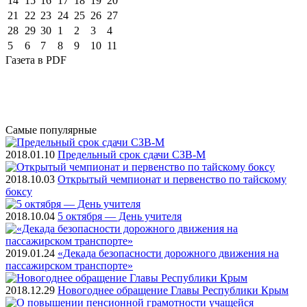
14
15
16
17
18
19
20
21
22
23
24
25
26
27
28
29
30
1
2
3
4
5
6
7
8
9
10
11
Газета
в PDF
Самые
популярные
2018.01.10
Предельный срок сдачи СЗВ-М
2018.10.03
Открытый чемпионат и первенство по тайскому
боксу
2018.10.04
5 октября — День учителя
2019.01.24
«Декада безопасности дорожного движения на
пассажирском транспорте»
2018.12.29
Новогоднее обращение Главы Республики Крым