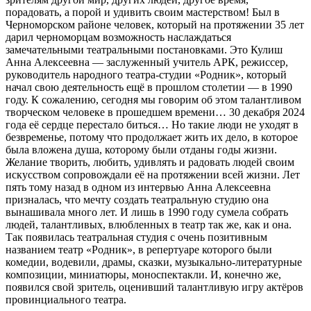
порадовать, а порой и удивить своим мастерством! Был в
Черноморском районе человек, который на протяжении 35 лет
дарил черноморцам возможность наслаждаться
замечательными театральными постановками. Это Кулиш
Анна Алексеевна — заслуженный учитель АРК, режиссер,
руководитель народного театра-студии «Родник», который
начал свою деятельность ещё в прошлом столетии — в 1990
году. К сожалению, сегодня мы говорим об этом талантливом
творческом человеке в прошедшем времени… 30 декабря 2024
года её сердце перестало биться… Но такие люди не уходят в
безвременье, потому что продолжает жить их дело, в которое
была вложена душа, которому были отданы годы жизни.
Желание творить, любить, удивлять и радовать людей своим
искусством сопровождали её на протяжении всей жизни. Лет
пять тому назад в одном из интервью Анна Алексеевна
призналась, что мечту создать театральную студию она
вынашивала много лет. И лишь в 1990 году сумела собрать
людей, талантливых, влюбленных в театр так же, как и она.
Так появилась театральная студия с очень позитивным
названием театр «Родник», в репертуаре которого были
комедии, водевили, драмы, сказки, музыкально-литературные
композиции, миниатюры, моноспектакли. И, конечно же,
появился свой зритель, оценивший талантливую игру актёров
провинциального театра.