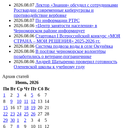
2026.08.07
Лектор «Знания» обсудил с сотрудниками
Росгвардии современные киберугрозы и
противодействие вербовке
2026.08.07
⁠По информации РТРС
2026.08.06
«Центр занятости населения» в
Черноморском районе информирует
2026.08.06
Стартовал I Всероссийский конкурс «МОЯ
СТРАНА – МОИ РЕШЕНИЯ» 2025-2026 гг.
2026.08.06
Система подвоза воды в селе Окунёвка
2026.08.06
В посёлке черноморское волонтёры
позаботились о ветеране-пограничнике
2026.08.06
Андрей Шатыренко проверил готовность
Оленевской школы к учебному году
Архив
статей
Июнь, 2026
Пн
Вт
Ср
Чт
Пт
Cб
Вс
1
2
3
4
5
6
7
8
9
10
11
12
13
14
15
16
17
18
19
20
21
22
23
24
25
26
27
28
29
30
1
2
3
4
5
6
7
8
9
10
11
12