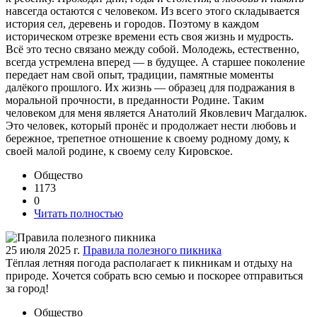
навсегда остаются с человеком. Из всего этого складывается
история сел, деревень и городов. Поэтому в каждом
историческом отрезке времени есть своя жизнь и мудрость.
Всё это тесно связано между собой. Молодежь, естественно,
всегда устремлена вперед — в будущее. А старшее поколение
передает нам свой опыт, традиции, памятные моменты
далёкого прошлого. Их жизнь — образец для подражания в
моральной прочности, в преданности Родине. Таким
человеком для меня является Анатолий Яковлевич Магдалюк.
Это человек, который пронёс и продолжает нести любовь и
бережное, трепетное отношение к своему родному дому, к
своей малой родине, к своему селу Кировское.
Общество
1173
0
Читать полностью
25 июля 2025 г.
Правила полезного пикника
Тёплая летняя погода располагает к пикникам и отдыху на
природе. Хочется собрать всю семью и поскорее отправиться
за город!
Общество