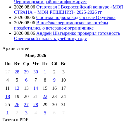
Черноморском районе информирует
2026.08.06
Стартовал I Всероссийский конкурс «МОЯ
СТРАНА – МОИ РЕШЕНИЯ» 2025-2026 гг.
2026.08.06
Система подвоза воды в селе Окунёвка
2026.08.06
В посёлке черноморское волонтёры
позаботились о ветеране-пограничнике
2026.08.06
Андрей Шатыренко проверил готовность
Оленевской школы к учебному году
Архив
статей
Май, 2026
Пн
Вт
Ср
Чт
Пт
Cб
Вс
27
28
29
30
1
2
3
4
5
6
7
8
9
10
11
12
13
14
15
16
17
18
19
20
21
22
23
24
25
26
27
28
29
30
31
1
2
3
4
5
6
7
Газета
в PDF