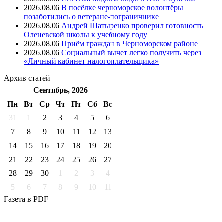
2026.08.06
В посёлке черноморское волонтёры
позаботились о ветеране-пограничнике
2026.08.06
Андрей Шатыренко проверил готовность
Оленевской школы к учебному году
2026.08.06
Приём граждан в Черноморском районе
2026.08.06
Социальный вычет легко получить через
«Личный кабинет налогоплательщика»
Архив
статей
Сентябрь, 2026
Пн
Вт
Ср
Чт
Пт
Cб
Вс
31
1
2
3
4
5
6
7
8
9
10
11
12
13
14
15
16
17
18
19
20
21
22
23
24
25
26
27
28
29
30
1
2
3
4
5
6
7
8
9
10
11
Газета
в PDF