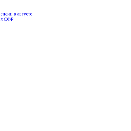
енсии в августе
ния СФР