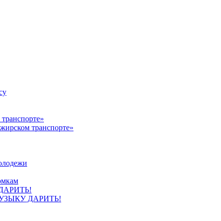
су
ажирском транспорте»
олодежи
омкам
УЗЫКУ ДАРИТЬ!