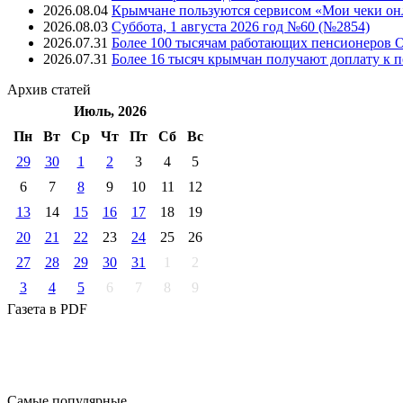
2026.08.04
Крымчане пользуются сервисом «Мои чеки он
2026.08.03
Суббота, 1 августа 2026 год №60 (№2854)
2026.07.31
Более 100 тысячам работающих пенсионеров 
2026.07.31
Более 16 тысяч крымчан получают доплату к п
Архив
статей
Июль, 2026
Пн
Вт
Ср
Чт
Пт
Cб
Вс
29
30
1
2
3
4
5
6
7
8
9
10
11
12
13
14
15
16
17
18
19
20
21
22
23
24
25
26
27
28
29
30
31
1
2
3
4
5
6
7
8
9
Газета
в PDF
Самые
популярные