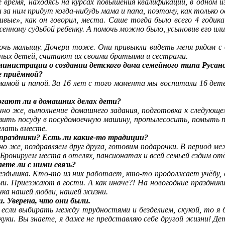
ремя, находясь на курсах повышения квалификации, в одном из 
и за ним придут когда-нибудь мама и папа, поэтому, как только
ивые», как он говорил, места. Саше тогда было всего 4 годи
енному судьбой ребенку. А помочь можно было, усыновив его или
ь малышу. Дочери тоже. Они привыкли видеть меня рядом с 
мных детей, считают их своими братьями и сестрами.
нистрации о создании детского дома семейного типа Русановс
е приёмной?
амой и папой. За 16 лет с того момента мы воспитали 16 дете
огают ли в домашних делах дети?
чно же, выполнение домашнего задания, подготовка к следующе
зить посуду в посудомоечную машину, пропылесосить, помыть п
елать вместе.
 праздники? Есть ли какие-то традиции?
ечно же, поздравляем друг друга, готовим подарочки. В период 
ронируем места в отелях, пансионатах и всей семьей ездим от
ете ли с ними связь?
ездышка. Кто-то из них работает, кто-то продолжает учёбу, 
ми. Приезжают в гости. А как иначе?! На новогодние праздник
чка нашей любви, нашей жизни.
. Уверена, что они были.
, если выбирать между трудностями и безделием, скукой, то 
 скуки. Вы знаете, я даже не представляю себе другой жизни! 