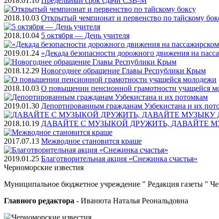
2018.01.10
Предельный срок сдачи СЗВ-М
2018.10.03
Открытый чемпионат и первенство по тайскому бок
2018.10.04
5 октября — День учителя
2019.01.24
«Декада безопасности дорожного движения на пасс
2018.12.29
Новогоднее обращение Главы Республики Крым
2018.10.03
О повышении пенсионной грамотности учащейся м
2019.01.30
Депортированным гражданам Узбекистана и их пот
2018.10.19
ДАВАЙТЕ С МУЗЫКОЙ ДРУЖИТЬ, ДАВАЙТЕ М
2017.07.13
Межводное становится краше
2019.01.25
Благотворительная акция «Снежинка счастья»
Черноморские
известия
Муниципальное бюджетное учреждение " Редакция газеты " Ч
Главного редактора
- Иванюта Наталья Реональдовна