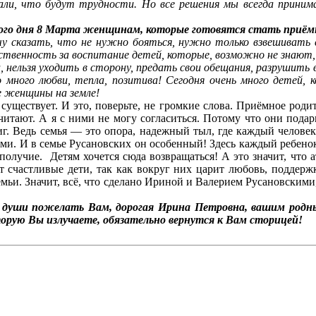
мали, что будут трудности. Но все решения мы всегда приним
ого дня 8 Марта женщинам, которые готовятся стать приё
 сказать, что не нужно бояться, нужно только взвешивать с
ственность за воспитание детей, которые, возможно не знают,
, нельзя уходить в сторону, предать свои обещания, разрушить в
 много любви, тепла, позитива! Сегодня очень много детей, 
е женщины на земле!
ществует. И это, поверьте, не громкие слова. Приёмное родит
читают. А я с ними не могу согласиться. Потому что они пода
иг. Ведь семья — это опора, надежный тыл, где каждый челов
нами. И в семье Русановских он особенный! Здесь каждый ребено
ополучие. Детям хочется сюда возвращаться! А это значит, что а
т счастливые дети, так как вокруг них царит любовь, поддерж
семьи. Значит, всё, что сделано Ириной и Валерием Русановскими
души пожелать Вам, дорогая Ирина Петровна, вашим родным 
орую Вы излучаете, обязательно вернутся к Вам сторицей!