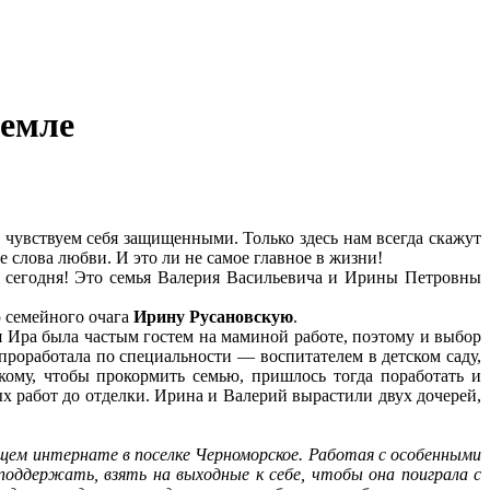
земле
ы чувствуем себя защищенными. Только здесь нам всегда скажут
 слова любви. И это ли не самое главное в жизни!
и, сегодня! Это семья Валерия Васильевича и Ирины Петровны
 семейного очага
Ирину Русановскую
.
я Ира была частым гостем на маминой работе, поэтому и выбор
роработала по специальности — воспитателем в детском саду,
кому, чтобы прокормить семью, пришлось тогда поработать и
ых работ до отделки. Ирина и Валерий вырастили двух дочерей,
ющем интернате в поселке Черноморское. Работая с особенными
 поддержать, взять на выходные к себе, чтобы она поиграла с