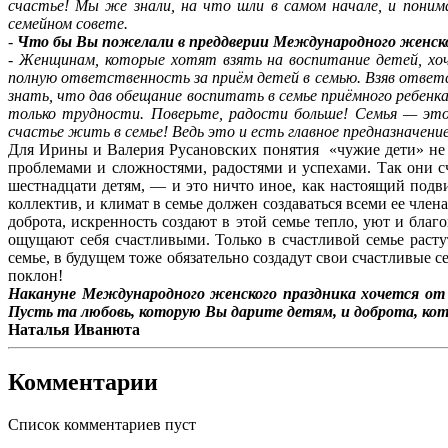
счастье! Мы же знали, на что шли в самом начале, и пони
семейном совете.
-
Что бы Вы пожелали в преддверии Международного женск
-
Женщинам, которые хотят взять на воспитание детей, хочу
полную ответственность за приём детей в семью. Взяв ответ
знать, что дав обещание воспитать в семье приёмного ребенка
только трудности. Поверьте, радости больше! Семья — это
счастье жить в семье! Ведь это и есть главное предназначени
Для Ирины и Валерия Русановских понятия «чужие дети» не су
проблемами и сложностями, радостями и успехами. Так они с
шестнадцати детям, — и это ничто иное, как настоящий подв
коллектив, и климат в семье должен создаваться всеми ее чле
доброта, искренность создают в этой семье тепло, уют и благ
ощущают себя счастливыми. Только в счастливой семье расту
семье, в будущем тоже обязательно создадут свои счастливые 
поклон!
Накануне Международного женского праздника хочется от 
Пусть та любовь, которую Вы дарите детям, и доброта, кот
Наталья Иванюта
Комментарии
Список комментариев пуст