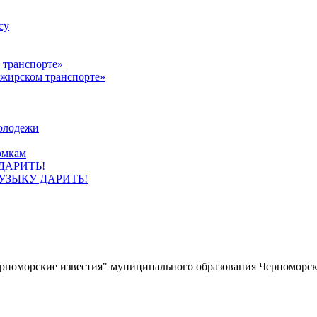
су
ажирском транспорте»
олодежи
омкам
УЗЫКУ ДАРИТЬ!
ерноморские известия" муниципального образования Черноморс