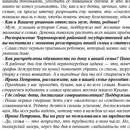
нашими доченьками, угостить её домашним обедом. В это же в
никто не хотел усыновлять. Он, как и все детки, мечтал, что 
семью, он просил нянечку разрешить ему занять эти «счастл
возникла мысль о том, чтобы помочь этому болезненному, обиж
- Как к Вашему решению отнеслись муж, дети, родные?
-
Муж, услышав историю Саши, поддержал моё желание помоч
мальчика в семью. Девочки помогали растить всех наших приё
-
Распоряжение Черноморской районной государственной адми
вы воспитали с момента регистрации вашей семьи в статус
-
Саша стал первым приёмным ребенком, который назвал нас м
уютном доме.
-
Как распределены обязанности по дому в вашей семье? Пом
-
В рабочие дни для детей первоочередная задача — это, коне
график дежурства по кухне) помогают убрать со стола, загру
уборку в своих комнатах. А в выходные дни мы всё стараемся д
-
Ирина Петровна, расскажите, как в вашей семье проходят
-
Праздники у нас проходят, думаю, как и во всех семьях. Кон
стараемся побывать в самых красивых местах нашего Крыма. Б
-
Где сейчас дети, достигшие совершеннолетия? Поддержива
-
Наши первые старшие дети уже «вылетели» из семейного гн
созваниваемся. Ребята делятся своими успехами, достижения
нам. Мы всех рады видеть, потому что в каждом из них части
-
Ирина Петровна, Вы ни разу не пожаловались на трудности
-
Да, семья — это непросто, это трудности в том числе. Но
пионерский лагерь, через два дня я начинаю «задыхаться» от