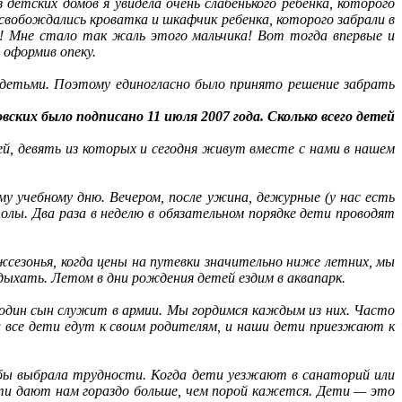
детских домов я увидела очень слабенького ребенка, которого
 освобождались кроватка и шкафчик ребенка, которого забрали в
ка! Мне стало так жаль этого мальчика! Вот тогда впервые и
 оформив опеку.
детьми. Поэтому единогласно было принято решение забрать
ких было подписано 11 июля 2007 года. Сколько всего детей
й, девять из которых и сегодня живут вместе с нами в нашем
му учебному дню. Вечером, после ужина, дежурные (у нас есть
олы. Два раза в неделю в обязательном порядке дети проводят
межсезонья, когда цены на путевки значительно ниже летних, мы
дыхать. Летом в дни рождения детей ездим в аквапарк.
один сын служит в армии. Мы гордимся каждым из них. Часто
и все дети едут к своим родителям, и наши дети приезжают к
я бы выбрала трудности. Когда дети уезжают в санаторий или
Дети дают нам гораздо больше, чем порой кажется. Дети — это