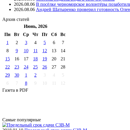
2026.08.06
В посёлке черноморское волонтёры позаботил
2026.08.06
Андрей Шатыренко проверил готовность Олен
Архив
статей
Июнь, 2026
Пн
Вт
Ср
Чт
Пт
Cб
Вс
1
2
3
4
5
6
7
8
9
10
11
12
13
14
15
16
17
18
19
20
21
22
23
24
25
26
27
28
29
30
1
2
3
4
5
6
7
8
9
10
11
12
Газета
в PDF
Самые
популярные