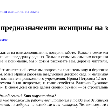
чении женщины на земле
 предназначении женщины на 
ержится на взаимопонимании, доверии, заботе. Только в семье м
мание и поддержку родных. Только в семье мы слышим искренние
ние и понимание, мы и хотим рассказать вам, дорогие читател
й замечательной семье мы попросили хранительницу и берегиню
м. Мама Ирины работала заведующей детского сада, и маленька
 воспитателя дошкольного учреждения, Ирина Петровна 12 лет п
Времена были непростые, и главе семейства Валерию Русановс
тые». В своём доме он все делает своими руками — от строительн
ёмной семьи? Кто озвучил идею?
ь, и мне предложили работу воспитателем в тогда еще действу
 никто не забирал на выходные и на каникулы. Так хотелось её