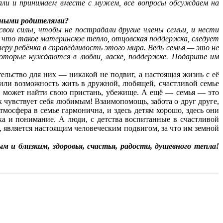
али и принимаем вместе с мужем, все вопросы обсуждаем на
мными родителями?
вои силы, чтобы не пострадали другие члены семьи, и нести
 что такое материнское тепло, отцовская поддержка, следует
еру ребёнка в справедливость этого мира. Ведь семья — это не
которые нуждаются в любви, ласке, поддержке. Подарите им
ельство для них — никакой не подвиг, а настоящая жизнь с её
рили возможность жить в дружной, любящей, счастливой семье
ек может найти свою пристань, убежище. А ещё — семья — это
к чувствует себя любимым! Взаимопомощь, забота о друг друге,
тмосфера в семье гармонична, и здесь детям хорошо, здесь они
ка и понимание. А люди, с детства воспитанные в счастливой
, является настоящим человеческим подвигом, за что им земной
и близким, здоровья, счастья, радости, душевного тепла!