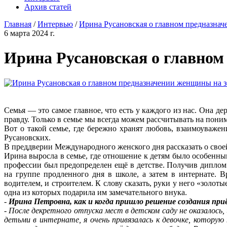
Архив статей
Главная
/
Интервью
/
Ирина Русановская о главном предназна
6 марта 2024 г.
Ирина Русановская о главном
Семья — это самое главное, что есть у каждого из нас. Она д
правду. Только в семье мы всегда можем рассчитывать на пони
Вот о такой семье, где бережно хранят любовь, взаимоуваже
Русановских.
В преддверии Международного женского дня рассказать о свое
Ирина выросла в семье, где отношение к детям было особенны
профессии был предопределен ещё в детстве. Получив диплом
на группе продленного дня в школе, а затем в интернате. 
водителем, и строителем. К слову сказать, руки у него «золо
одна из которых подарила им замечательного внука.
-
Ирина Петровна, как и когда пришло решение создания при
-
После декретного отпуска мест в детском саду не оказалос
детьми в интернате, я очень привязалась к девочке, которую