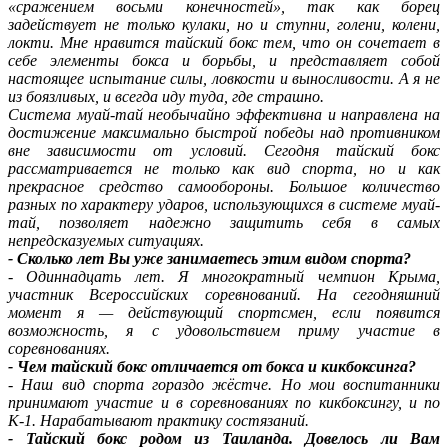
«сражением восьми конечностей», так как борец
задействует не только кулаки, но и ступни, голени, колени,
локти. Мне нравится тайский бокс тем, что он сочетает в
себе элементы бокса и борьбы, и представляет собой
настоящее испытание силы, ловкости и выносливости. А я не
из боязливых, и всегда иду туда, где страшно.
Система муай-тай необычайно эффективна и направлена на
достижение максимально быстрой победы над противником
вне зависимости от условий. Сегодня тайский бокс
рассматривается не только как вид спорта, но и как
прекрасное средство самообороны. Большое количество
разных по характеру ударов, использующихся в системе муай-
тай, позволяет надежно защитить себя в самых
непредсказуемых ситуациях.
- Сколько лет Вы уже занимаетесь этим видом спорта?
- Одиннадцать лет. Я многократный чемпион Крыма,
участник Всероссийских соревнований. На сегодняшний
момент я — действующий спортсмен, если появится
возможность, я с удовольствием приму участие в
соревнованиях.
- Чем тайский бокс отличается от бокса и кикбоксинга?
- Наш вид спорта гораздо жёстче. Но мои воспитанники
принимают участие и в соревнованиях по кикбоксингу, и по
К-1. Нарабатывают практику состязаний.
- Тайский бокс родом из Таиланда. Довелось ли Вам