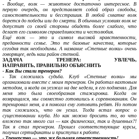
- Вообще, волк — животное достаточно интересное. В
первую очередь, он представляет собой образ свободы,
самостоятельности и бесстрашия. В любой схватке волк
борется до победы или до смерти. В обычных условиях волк не
допустит со своей стороны обидеть более слабого, что
делает его символом справедливости и честолюбия.
Ещё волк — это и символ высокой нравственности,
преданности семье. Это те базовые качества, которые
сегодня так необходимы. А название «Степные волки» очень
говорящее, ведь наш район степной.
ЗАДАЧА ТРЕНЕРА: УВЛЕЧЬ,
НАПРАВИТЬ, ПРАВИЛЬНО ОБЪЯСНИТЬ
- Как Вы стали тренером?
- Так сложилась судьба. Клуб «Степные волки» мы
организовали вместе с моим тренером. Он работал вахтовым
методом, и когда он уезжал на две недели, я его подменял. Для
меня это была своеобразная стажировка. Когда он
возвращался, мы совместно готовились к соревнованиям. Он
тренировал меня, а я помогал ему готовить ребят. Но потом
так сложилось, что он уехал. Тогда встал вопрос о
существовании клуба. Но как можно бросить то, во что
вложено так много сил — как физических, так и душевных?!
Так я стал тренером. Прошел соответствующие курсы,
получил сертификаты и приступил к работе.
- Тренерство — это же большая ответственность!