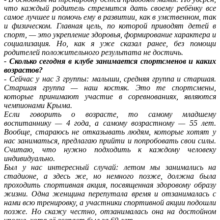
что каждый родитель стремится дать своему ребёнку все
самое лучшее и помочь ему в развитии, как в умственном, так
и физическом. Главная цель, по которой приводят детей в
спорт, — это укрепление здоровья, формирование характера и
социализация. Но, как я уже сказал ранее, без помощи
родителей положительного результата не достичь.
- Сколько сегодня в клубе занимается спортсменов и каких
возрастов?
- Сейчас у нас 3 группы: малыши, средняя группа и старшая.
Старшая группа — наш костяк. Это те спортсмены,
которые принимают участие в соревнованиях, являются
чемпионами Крыма.
Если говорить о возрасте, то самому младшему
воспитаннику — 4 года, а самому возрастному — 55 лет.
Вообще, стараюсь не отказывать людям, которые хотят у
нас заниматься, предлагаю прийти и попробовать свои силы.
Считаю, что нужно подходить к каждому человеку
индивидуально.
Был у нас интересный случай: летом мы занимались на
стадионе, а здесь же, но немного позже, должна была
проходить спортивная акция, посвященная здоровому образу
жизни. Одна женщина перепутала время и отзанималась с
нами всю тренировку, а участники спортивной акции подошли
позже. Но скажу честно, отзанималась она на достойном