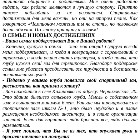
начинают общаться с родителями. Мне очень радостно
видеть, как ребята меняются в лучшую сторону. Приятно
также наблюдать за их развитием. Спортивные
достижения для меня важны, но они на втором плане. Как
говорится: «Чемпионом можешь ты не стать, но человеком
быть обязан». По этому принципу и живем!
О СЕМЬЕ И НОВЫХ ДОСТИЖЕНИЯХ
- Ваша семья поддерживает Вас в Вашей работе?
- Конечно, супруга и дочка — это моя опора! Супруга всегда
меня поддерживает, и когда я возвращался с соревнований с
травмами, и когда решил стать тренером, и когда понял, что
клубу нужен свой зал для тренировок. Благодаря поддержке
семьи мне удается преодолевать все трудности и достигать
поставленных целей.
- Недавно у вашего клуба появился свой спортивный зал,
расскажите, как пришли к этому?
- Зал находится в селе Калиновка по адресу: Черниговская, 20.
Это здание бывшего сельского клуба. Мысль о собственном
зале я вынашивал минимум 6 лет. Раньше мы тренировались в
спортивном зале школы №1, это было неудобно и в плане
размещения необходимого инвентаря, и в плане организации
занятий. Было два варианта: либо бросить все, либо дальше
развиваться.
- Я уже поняла, что Вы не из тех, кто опускает руки и
бросает начатое на полпути!