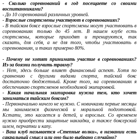
- Сколько соревнований в год посещаете со своими
воспитанниками?
- До 10 соревнований различных уровней.
- Взрослые спортсмены участвуют в соревнованиях?
- В тайском боксе взрослые спортсмены могут участвовать в
соревнованиях только до 45 лет. В нашем клубе есть
спортсмены, которые приходят и тренируются, так
сказать, для себя, а не для того, чтобы участвовать в
соревнованиях, и таких примерно 80%.
- Почему не хотят принимать участие в соревнованиях?
Из-за боязни получить травму?
- Нет, здесь больше влияет финансовый аспект. Хотя по
сравнению с другими видами спорта, тайский бокс
достаточно бюджетный. Кроме того, на соревнованиях я
обеспечиваю спортсменов необходимой экипировкой.
- Какая начальная экипировка нужна тем, кто хочет
заниматься тайским боксом?
- Первоначально ничего не нужно. С новичками первые месяцы
мы занимаемся физической и моральной подготовкой.
Кстати, это касается и детей, и взрослых. Со временем
нужно приобрести защитные накладки, а также боксерский
шлем, перчатки и капу.
- Ваш клуб называется «Степные волки», в названии есть
сакральный смысл или оно было выбрано случайно?