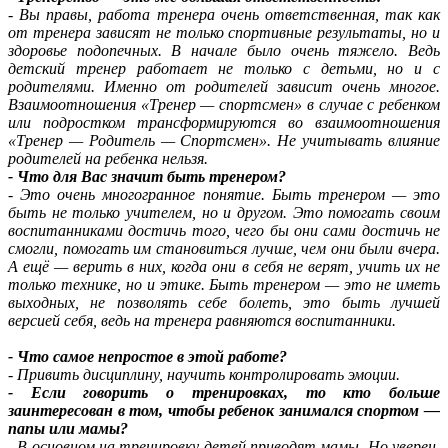
- Вы правы, работа тренера очень ответственная, так как
от тренера зависят не только спортивные результаты, но и
здоровье подопечных. В начале было очень тяжело. Ведь
детский тренер работает не только с детьми, но и с
родителями. Именно от родителей зависит очень многое.
Взаимоотношения «Тренер — спортсмен» в случае с ребенком
или подростком трансформируются во взаимоотношения
«Тренер — Родитель — Спортсмен». Не учитывать влияние
родителей на ребенка нельзя.
- Что для Вас значит быть тренером?
- Это очень многогранное понятие. Быть тренером — это
быть не только учителем, но и другом. Это помогать своим
воспитанниками достичь того, чего бы они сами достичь не
смогли, помогать им становиться лучше, чем они были вчера.
А ещё — верить в них, когда они в себя не верят, учить их не
только технике, но и этике. Быть тренером — это не иметь
выходных, не позволять себе болеть, это быть лучшей
версией себя, ведь на тренера равняются воспитанники.
- Что самое непростое в этой работе?
- Привить дисциплину, научить контролировать эмоции.
- Если говорить о тренировках, то кто больше
заинтересован в том, чтобы ребенок занимался спортом —
папы или мамы?
- В основном на тренировку детей приводят мамы. Но уверен,