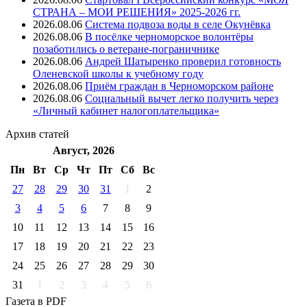
СТРАНА – МОИ РЕШЕНИЯ» 2025-2026 гг.
2026.08.06
Система подвоза воды в селе Окунёвка
2026.08.06
В посёлке черноморское волонтёры
позаботились о ветеране-пограничнике
2026.08.06
Андрей Шатыренко проверил готовность
Оленевской школы к учебному году
2026.08.06
Приём граждан в Черноморском районе
2026.08.06
Социальный вычет легко получить через
«Личный кабинет налогоплательщика»
Архив
статей
Август, 2026
Пн
Вт
Ср
Чт
Пт
Cб
Вс
27
28
29
30
31
1
2
3
4
5
6
7
8
9
10
11
12
13
14
15
16
17
18
19
20
21
22
23
24
25
26
27
28
29
30
31
1
2
3
4
5
6
Газета
в PDF