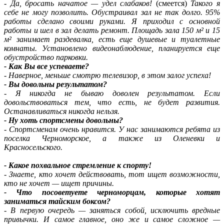
- Да, бросать начатое — удел слабаков!
(смеется)
Такого я
себе не могу позволить. Обустраивал зал не так долго. 95%
работы сделано своими руками. Я приходил с основной
работы и шел в зал делать ремонт. Площадь зала 150 м² и 15
м² занимает раздевалка, есть еще душевые и туалетные
комнаты. Установлено видеонаблюдение, планируется еще
обустройство парковки.
- Как Вы все успеваете?
- Наверное, меньше смотрю телевизор, в этом залог успеха!
- Вы довольны результатом?
- Я никогда не бываю доволен результатом. Если
довольствоваться тем, что есть, не будет развития.
Останавливаться никогда нельзя.
- Ну хоть спортсмены довольны?
- Спортсменам очень нравится. У нас занимаются ребята из
поселка Черноморское, а также из Оленевки и
Красносельского.
- Какое похвальное стремление к спорту!
- Знаете, кто хочет действовать, тот ищет возможности,
кто не хочет — ищет причины.
- Что посоветуете черноморцам, которые хотят
заниматься тайским боксом?
- В первую очередь — заняться собой, исключить вредные
привычки. И самое главное, оно же и самое сложное —