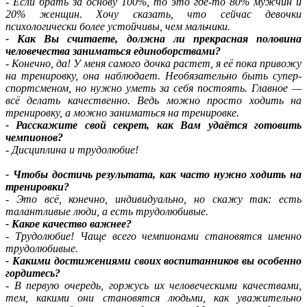
- Если брать за основу 100%, то это где-то 80% мужчин и
20% женщин. Хочу сказать, что сейчас девочки
психологически более устойчивы, чем мальчики.
- Как Вы считаете, должна ли прекрасная половина
человечества заниматься единоборствами?
- Конечно, да! У меня самого дочка растет, я её пока привожу
на тренировку, она наблюдает. Необязательно быть супер-
спортсменом, но нужно уметь за себя постоять. Главное —
всё делать качественно. Ведь можно просто ходить на
тренировку, а можно заниматься на тренировке.
- Расскажите свой секрет, как Вам удаётся готовить
чемпионов?
- Дисциплина и трудолюбие!
- Чтобы достичь результата, как часто нужно ходить на
тренировки?
- Это всё, конечно, индивидуально, но скажу так: есть
талантливые люди, а есть трудолюбивые.
- Какое качество важнее?
- Трудолюбие! Чаще всего чемпионами становятся именно
трудолюбивые.
- Какими достижениями своих воспитанников вы особенно
гордитесь?
- В первую очередь, горжусь их человеческими качествами,
тем, какими они становятся людьми, как уважительно