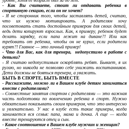
уровне, хотя её возраст был за 60 лет.
- Как Вы считаете, стоит ли отдавать ребенка в
спортивную секцию, если он не хочет?
- Я не сторонник того, чтобы заставлять детей, считаю,
что их нужно мотивировать. А родителям хочу
посоветовать стать достойным примером для своих детей,
ведь дети копируют взрослых. Как, к примеру, ребенок будет
делать зарядку, если папа лежит на диване?! Или как
требовать от ребенка, чтобы он не курил, если родители
курят?! Главное — это личный пример!
- Что для Вас, как для тренера, недопустимо в работе с
детьми?
- Я считаю недопустимым оскорблять ребят. Бывает, я их
ругаю, но никогда не позволяю себе унижать воспитанников.
Дети должны не бояться тренера, а уважать.
БЫТЬ В СПОРТЕ, БЫТЬ ВМЕСТЕ
- Расскажите, можно ли в Вашем клубе детям заниматься
вместе с родителями?
- Совместные занятия спортом с родителями — это важная
часть подготовки по вовлечению ребенка в спорт. Нужно
обязательно показывать своим примером, что это интересно
и увлекательно. У нас в клубе есть такие примеры, когда
занимается вся семья: папа, мама и дочка. А еще — когда
вместе тренируются отец и сын.
- Какое соотношение в Вашем клубе мужчин и женщин?