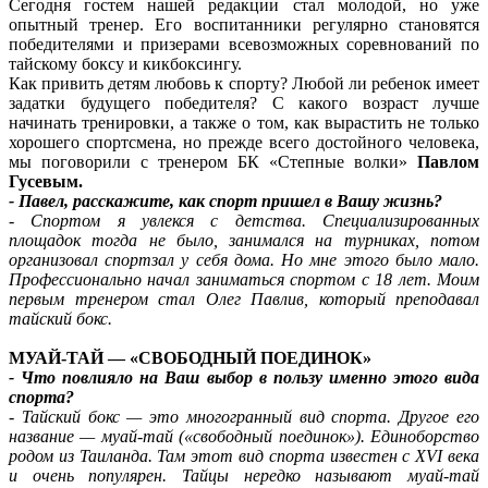
Сегодня гостем нашей редакции стал молодой, но уже
опытный тренер. Его воспитанники регулярно становятся
победителями и призерами всевозможных соревнований по
тайскому боксу и кикбоксингу.
Как привить детям любовь к спорту? Любой ли ребенок имеет
задатки будущего победителя? С какого возраст лучше
начинать тренировки, а также о том, как вырастить не только
хорошего спортсмена, но прежде всего достойного человека,
мы поговорили с тренером БК «Степные волки»
Павлом
Гусевым.
- Павел, расскажите, как спорт пришел в Вашу жизнь?
- Спортом я увлекся с детства. Специализированных
площадок тогда не было, занимался на турниках, потом
организовал спортзал у себя дома. Но мне этого было мало.
Профессионально начал заниматься спортом с 18 лет. Моим
первым тренером стал Олег Павлив, который преподавал
тайский бокс.
МУАЙ-ТАЙ — «СВОБОДНЫЙ ПОЕДИНОК»
- Что повлияло на Ваш выбор в пользу именно этого вида
спорта?
- Тайский бокс — это многогранный вид спорта. Другое его
название — муай-тай («свободный поединок»). Единоборство
родом из Таиланда. Там этот вид спорта известен с XVI века
и очень популярен. Тайцы нередко называют муай-тай