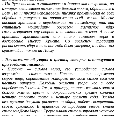
-
На Руси писанки изготавливали и дарили как открытки, на
которых выписывали пожелания близким людям, обращались к
Богу. Наши предки использовали писанку практически во всех
обрядах и ритуалах на протяжении всей жизни. Многие
писанки хранились и передавались по наследству, так как
считались мощнейшим оберегом. Расписное яйцо
символизировало круговорот и цикличность жизни. А после
принятия христианства оно стало символом веры в
воскресение Иисуса Христа. Со временем традиции
расписывать яйца в течение года были утеряны, и сейчас мы
красим яйца только на Пасху.
-
Расскажите об узорах и цветах, которые используются
при создании писанки.
-
Писанка — символ мира, его устройства, символ
возрождения, символ жизни. Писанка — это непременно
сырое яйцо, окрашивание которого являлось самой важной
частью ритуала. Каждый элемент узора нес в себе
определенный смысл. Так, к примеру, спираль являлась знаком
долгой жизни, крест с дохристианских времен означал
четыре стороны света и четыре времени года. Звезды
незамужние девушки рисовали на яйцах, надеясь встретить
своего суженого. В православной традиции звезды стали
символом Девы Марии. Треугольники символизировали женское
начало, круги и символическое изображение солнца