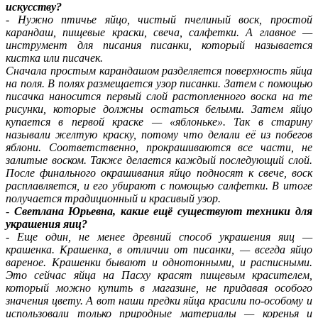
искусству?
-
Нужно птичье яйцо, чистый пчелиный воск, простой
карандаш, пищевые краски, свеча, салфетки. А главное —
инструмент для писания писанки, который называется
кистка или писачек.
Сначала простым карандашом разделяется поверхность яйца
на поля. В полях размещается узор писанки. Затем с помощью
писачка наносится первый слой растопленного воска на те
рисунки, которые должны остаться белыми. Затем яйцо
купается в первой краске — «яблоньке». Так в старину
называли желтую краску, потому что делали её из побегов
яблони. Соответственно, прокрашиваются все части, не
залитые воском. Также делается каждый последующий слой.
После финального окрашивания яйцо подносят к свече, воск
расплавляется, и его убирают с помощью салфетки. В итоге
получается традиционный и красивый узор.
-
Светлана Юрьевна, какие ещё существуют техники для
украшения яиц?
-
Еще один, не менее древний способ украшения яиц —
крашенка. Крашенка, в отличии от писанки, — всегда яйцо
вареное. Крашенки бывают и однотонными, и расписными.
Это сейчас яйца на Пасху красят пищевым красителем,
который можно купить в магазине, не придавая особого
значения цвету. А вот наши предки яйца красили по-особому и
использовали только природные материалы — коренья и