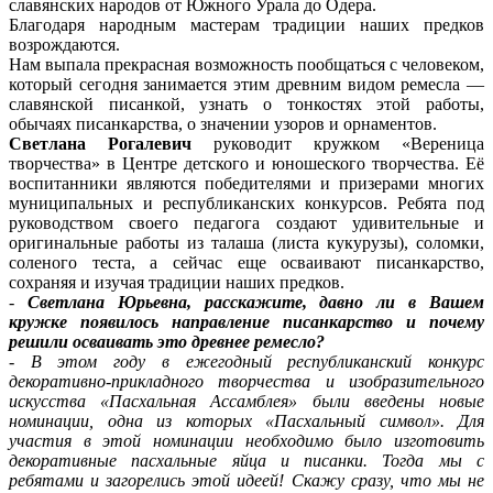
славянских народов от Южного Урала до Одера.
Благодаря народным мастерам традиции наших предков
возрождаются.
Нам выпала прекрасная возможность пообщаться с человеком,
который сегодня занимается этим древним видом ремесла —
славянской писанкой, узнать о тонкостях этой работы,
обычаях писанкарства, о значении узоров и орнаментов.
Светлана Рогалевич
руководит кружком «Вереница
творчества» в Центре детского и юношеского творчества. Её
воспитанники являются победителями и призерами многих
муниципальных и республиканских конкурсов. Ребята под
руководством своего педагога создают удивительные и
оригинальные работы из талаша (листа кукурузы), соломки,
соленого теста, а сейчас еще осваивают писанкарство,
сохраняя и изучая традиции наших предков.
-
Светлана Юрьевна, расскажите, давно ли в Вашем
кружке появилось направление писанкарство и почему
решили осваивать это древнее ремесло?
-
В этом году в ежегодный республиканский конкурс
декоративно-прикладного творчества и изобразительного
искусства «Пасхальная Ассамблея» были введены новые
номинации, одна из которых «Пасхальный символ». Для
участия в этой номинации необходимо было изготовить
декоративные пасхальные яйца и писанки. Тогда мы с
ребятами и загорелись этой идеей! Скажу сразу, что мы не