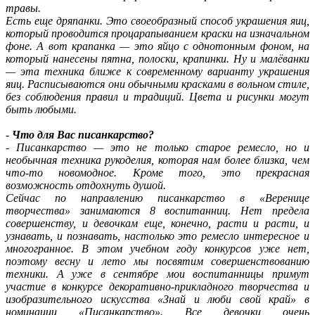
травы.
Есть еще дряпанки. Это своеобразный способ украшения яиц,
который проводится процарапыванием краски на изначальном
фоне. А вот крапанка — это яйцо с однотонным фоном, на
который нанесены пятна, полоски, крапинки. Ну и малёванки
— эта техника ближе к современному варианту украшения
яиц. Расписываются они обычными красками в вольном стиле,
без соблюдения правил и традиций. Цвета и рисунки могут
быть любыми.
-
Что для Вас писанкарство?
-
Писанкарство — это не только старое ремесло, но и
необычная техника рукоделия, которая нам более близка, чем
что-то новомодное. Кроме того, это прекрасная
возможность отдохнуть душой.
Сейчас по направлению писанкарство в «Веренице
творчества» занимаются 8 воспитанниц. Нет предела
совершенству, и девочкам еще, конечно, расти и расти, и
узнавать, и познавать, настолько это ремесло интересное и
многогранное. В этом учебном году конкурсов уже нет,
поэтому весну и лето мы посвятим совершенствованию
техники. А уже в сентябре мои воспитанницы примут
участие в конкурсе декоративно-прикладного творчества и
изобразительного искусства «Знай и люби свой край» в
номинации «Писанкарство». Все девочки очень