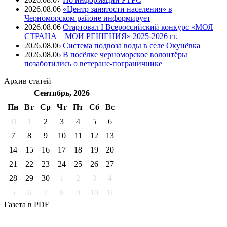
2026.08.06
«Центр занятости населения» в
Черноморском районе информирует
2026.08.06
Стартовал I Всероссийский конкурс «МОЯ
СТРАНА – МОИ РЕШЕНИЯ» 2025-2026 гг.
2026.08.06
Система подвоза воды в селе Окунёвка
2026.08.06
В посёлке черноморское волонтёры
позаботились о ветеране-пограничнике
Архив
статей
Сентябрь, 2026
Пн
Вт
Ср
Чт
Пт
Cб
Вс
31
1
2
3
4
5
6
7
8
9
10
11
12
13
14
15
16
17
18
19
20
21
22
23
24
25
26
27
28
29
30
1
2
3
4
5
6
7
8
9
10
11
Газета
в PDF