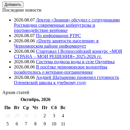
Последние новости
2026.08.07
Лектор «Знания» обсудил с сотрудниками
Росгвардии современные киберугрозы и
противодействие вербовке
2026.08.07
⁠По информации РТРС
2026.08.06
«Центр занятости населения» в
Черноморском районе информирует
2026.08.06
Стартовал I Всероссийский конкурс «МОЯ
СТРАНА – МОИ РЕШЕНИЯ» 2025-2026 гг.
2026.08.06
Система подвоза воды в селе Окунёвка
2026.08.06
В посёлке черноморское волонтёры
позаботились о ветеране-пограничнике
2026.08.06
Андрей Шатыренко проверил готовность
Оленевской школы к учебному году
Архив
статей
Октябрь, 2026
Пн
Вт
Ср
Чт
Пт
Cб
Вс
28
29
30
1
2
3
4
5
6
7
8
9
10
11