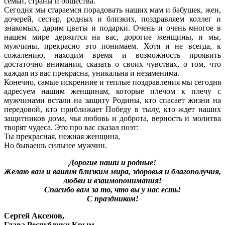
семьи, страны и общества.
Сегодня мы стараемся порадовать наших мам и бабушек, жен,
дочерей, сестер, родных и близких, поздравляем коллег и
знакомых, дарим цветы и подарки. Очень и очень многое в
нашем мире держится на вас, дорогие женщины, и мы,
мужчины, прекрасно это понимаем. Хотя и не всегда, к
сожалению, находим время и возможность проявить
достаточно внимания, сказать о своих чувствах, о том, что
каждая из вас прекрасна, уникальна и незаменима.
Конечно, самые искренние и теплые поздравления мы сегодня
адресуем нашим женщинам, которые плечом к плечу с
мужчинами встали на защиту Родины, кто спасает жизни на
передовой, кто приближает Победу в тылу, кто ждет наших
защитников дома, чья любовь и доброта, верность и молитва
творят чудеса. Это про вас сказал поэт:
Ты прекрасная, нежная женщина,
Но бываешь сильнее мужчин.
Дорогие наши и родные!
Желаю вам и вашим близким мира, здоровья и благополучия,
любви и взаимопонимания!
Спасибо вам за то, что вы у нас есть!
С праздником!
Сергей Аксенов,
Глава Республики Крым