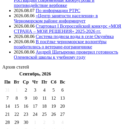
Росгвардии современные киберугрозы и
противодействие вербовке
2026.08.07
⁠По информации РТРС
2026.08.06
«Центр занятости населения» в
Черноморском районе информирует
2026.08.06
Стартовал I Всероссийский конкурс «МОЯ
СТРАНА – МОИ РЕШЕНИЯ» 2025-2026 гг.
2026.08.06
Система подвоза воды в селе Окунёвка
2026.08.06
В посёлке черноморское волонтёры
позаботились о ветеране-пограничнике
2026.08.06
Андрей Шатыренко проверил готовность
Оленевской школы к учебному году
Архив
статей
Сентябрь, 2026
Пн
Вт
Ср
Чт
Пт
Cб
Вс
31
1
2
3
4
5
6
7
8
9
10
11
12
13
14
15
16
17
18
19
20
21
22
23
24
25
26
27
28
29
30
1
2
3
4