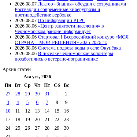
2026.08.07
Лектор «Знания» обсудил с сотрудниками
Росгвардии современные киберугрозы и
противодействие вербовке
2026.08.07
⁠По информации РТРС
2026.08.06
«Центр занятости населения» в
Черноморском районе информирует
2026.08.06
Стартовал I Всероссийский конкурс «МОЯ
СТРАНА – МОИ РЕШЕНИЯ» 2025-2026 гг.
2026.08.06
Система подвоза воды в селе Окунёвка
2026.08.06
В посёлке черноморское волонтёры
позаботились о ветеране-пограничнике
Архив
статей
Август, 2026
Пн
Вт
Ср
Чт
Пт
Cб
Вс
27
28
29
30
31
1
2
3
4
5
6
7
8
9
10
11
12
13
14
15
16
17
18
19
20
21
22
23
24
25
26
27
28
29
30
31
1
2
3
4
5
6