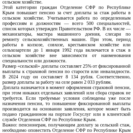
сельском хозяйстве.
Этой категории граждан Отделение СФР по Республике
Крым повышает пенсию за счет доплаты за стаж работы в
сельском хозяйстве. Учитывается работа по определенным
профессиям и должностям — всего 500 специальностей,
список которых утвержден Правительством РФ. В их числе —
механизаторы, мастера машинного доения, слесари по
ремонту сельскохозяйственных машин. При этом, период
работы в колхозе, совхозе, крестьянском хозяйстве или
сельхозартели до 1 января 1992 года включается в стаж в
сельском хозяйстве вне зависимости от наименования
специальности или должности.
Размер «сельской» доплаты составляет 25% от фиксированной
выплаты к страховой пенсии по старости или инвалидности.
В 2024 году он составляет 8 134 рубля. Соответственно,
размер доплаты за работу на селе равен 2 033 рублям.
Доплата назначается в момент оформления страховой пенсии,
при этом никаких отдельных заявлений или сбора справок не
требуется. Если требуемые условия соблюдены уже после
назначения пенсии, то повышение фиксированной выплаты
производится на основании заявления, которое может быть
подано гражданином на портале Госуслуг или в клиентской
службе Отделения СФР по Республике Крым.
Важно: пенсионерам, получающим доплату за сельский стаж,
необходимо оповестить Отделение СФР по Республике Крым