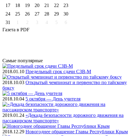
17
18
19
20
21
22
23
24
25
26
27
28
29
30
31
1
2
3
4
5
6
Газета
в PDF
Самые
популярные
2018.01.10
Предельный срок сдачи СЗВ-М
2018.10.03
Открытый чемпионат и первенство по тайскому
боксу
2018.10.04
5 октября — День учителя
2019.01.24
«Декада безопасности дорожного движения на
пассажирском транспорте»
2018.12.29
Новогоднее обращение Главы Республики Крым