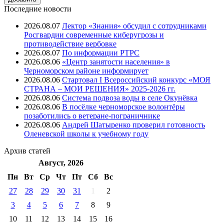
Последние новости
2026.08.07
Лектор «Знания» обсудил с сотрудниками
Росгвардии современные киберугрозы и
противодействие вербовке
2026.08.07
⁠По информации РТРС
2026.08.06
«Центр занятости населения» в
Черноморском районе информирует
2026.08.06
Стартовал I Всероссийский конкурс «МОЯ
СТРАНА – МОИ РЕШЕНИЯ» 2025-2026 гг.
2026.08.06
Система подвоза воды в селе Окунёвка
2026.08.06
В посёлке черноморское волонтёры
позаботились о ветеране-пограничнике
2026.08.06
Андрей Шатыренко проверил готовность
Оленевской школы к учебному году
Архив
статей
Август, 2026
Пн
Вт
Ср
Чт
Пт
Cб
Вс
27
28
29
30
31
1
2
3
4
5
6
7
8
9
10
11
12
13
14
15
16