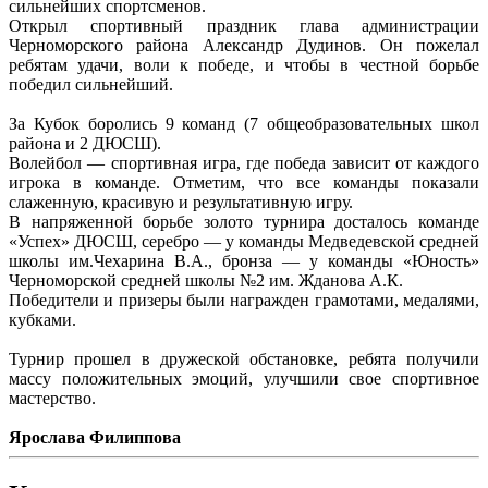
сильнейших спортсменов.
Открыл спортивный праздник глава администрации
Черноморского района Александр Дудинов. Он пожелал
ребятам удачи, воли к победе, и чтобы в честной борьбе
победил сильнейший.
За Кубок боролись 9 команд (7 общеобразовательных школ
района и 2 ДЮСШ).
Волейбол — спортивная игра, где победа зависит от каждого
игрока в команде. Отметим, что все команды показали
слаженную, красивую и результативную игру.
В напряженной борьбе золото турнира досталось команде
«Успех» ДЮСШ, серебро — у команды Медведевской средней
школы им.Чехарина В.А., бронза — у команды «Юность»
Черноморской средней школы №2 им. Жданова А.К.
Победители и призеры были награжден грамотами, медалями,
кубками.
Турнир прошел в дружеской обстановке, ребята получили
массу положительных эмоций, улучшили свое спортивное
мастерство.
Ярослава Филиппова