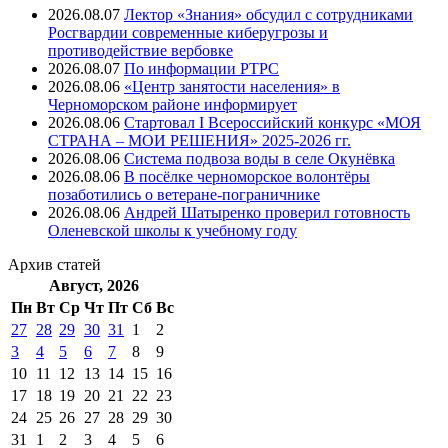
2026.08.07
Лектор «Знания» обсудил с сотрудниками
Росгвардии современные киберугрозы и
противодействие вербовке
2026.08.07
⁠По информации РТРС
2026.08.06
«Центр занятости населения» в
Черноморском районе информирует
2026.08.06
Стартовал I Всероссийский конкурс «МОЯ
СТРАНА – МОИ РЕШЕНИЯ» 2025-2026 гг.
2026.08.06
Система подвоза воды в селе Окунёвка
2026.08.06
В посёлке черноморское волонтёры
позаботились о ветеране-пограничнике
2026.08.06
Андрей Шатыренко проверил готовность
Оленевской школы к учебному году
Архив
статей
Август, 2026
Пн
Вт
Ср
Чт
Пт
Cб
Вс
27
28
29
30
31
1
2
3
4
5
6
7
8
9
10
11
12
13
14
15
16
17
18
19
20
21
22
23
24
25
26
27
28
29
30
31
1
2
3
4
5
6