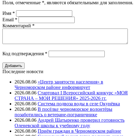
Поля, отмеченные
*
, являются обязательными для заполнения.
Имя
*
Email
*
Комментарий
*
Код подтверждения
*
Последние новости
2026.08.06
«Центр занятости населения» в
Черноморском районе информирует
2026.08.06
Стартовал I Всероссийский конкурс «МОЯ
СТРАНА – МОИ РЕШЕНИЯ» 2025-2026 гг.
2026.08.06
Система подвоза воды в селе Окунёвка
2026.08.06
В посёлке черноморское волонтёры
позаботились о ветеране-пограничнике
2026.08.06
Андрей Шатыренко проверил готовность
Оленевской школы к учебному году
2026.08.06
Приём граждан в Черноморском районе