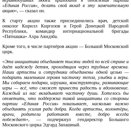
неравнодушных людей приходить в отделения партии
«Единая Россия», делать свой вклад в эту замечательную
акцию
», — сказал он.
К старту акции также присоединились врач, детский
онколог Кирилл Киргизов и Герой Донецкой Народной
Республики, командир интернациональной бригады
«Пятнашка» Ахра Авидзба.
Кроме того, в числе партнёров акции — Большой Московский
цирк.
«
Эта инициатива объединяет тысячи людей по всей стране и
даёт надежду детям, проходящим через трудные времена.
Наши артисты и сотрудники объединены одной целью —
подарить маленьким героям частичку тепла, улыбки и веры.
Мы собираем подарки, игрушки, конструкторы, развивающие
игры — всё, что сможет принести радость и вдохновение.
Каждый из нас вкладывает частичку души. Хотелось бы
отметить, что поддержка такой инициативы со стороны
партии «Единая Россия» показывает, насколько важно
объединять усилия ради добра. Когда артисты, волонтёры,
врачи, родители работают вместе, добро всегда
побеждает
», — подчеркнул гендиректор Большого
Московского цирка Эдгард Запашный.