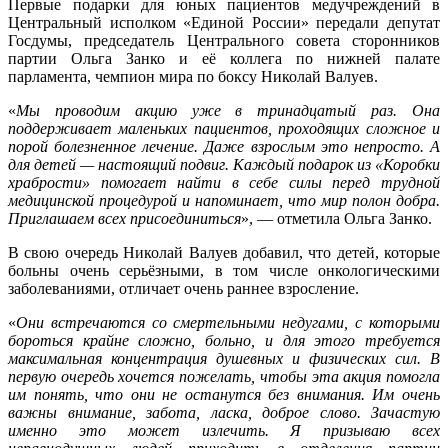
Первые подарки для юных пациентов медучреждений в
Центральный исполком «Единой России» передали депутат
Госдумы, председатель Центрального совета сторонников
партии Ольга Занко и её коллега по нижней палате
парламента, чемпион мира по боксу Николай Валуев.
«
Мы проводим акцию уже в тринадцатый раз. Она
поддерживает маленьких пациентов, проходящих сложное и
порой болезненное лечение. Даже взрослым это непросто. А
для детей — настоящий подвиг. Каждый подарок из «Коробки
храбрости» помогает найти в себе силы перед трудной
медицинской процедурой и напоминает, что мир полон добра.
Приглашаем всех присоединиться
», — отметила Ольга Занко.
В свою очередь Николай Валуев добавил, что детей, которые
больны очень серьёзными, в том числе онкологическими
заболеваниями, отличает очень раннее взросление.
«
Они встречаются со смертельными недугами, с которыми
бороться крайне сложно, больно, и для этого требуется
максимальная концентрация душевных и физических сил. В
первую очередь хочется пожелать, чтобы эта акция помогла
им понять, что они не останутся без внимания. Им очень
важны внимание, забота, ласка, доброе слово. Зачастую
именно это может излечить. Я призываю всех