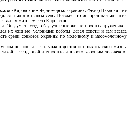
овхоза «Кировский» Черноморского района. Фёдор Павлович не
одился и жил в нашем селе. Потому что он проникся жизнью,
го каждым жителем села Кировское.
ни. Он думал всегда об улучшении жизни простых тружеников
лся их жизнью, условиями работы, давал советы и сам всегда
есте среди совхозов Украины по молочному и мясомолочному
имером он показал, как можно достойно прожить свою жизнь,
такой легендарной личностью и просто хорошим человеком!