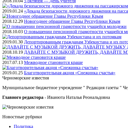
2018.10.04
5 октября — День учителя
2019.01.24
«Декада безопасности дорожного движения на пасс
2018.12.29
Новогоднее обращение Главы Республики Крым
2018.10.03
О повышении пенсионной грамотности учащейся м
2019.01.30
Депортированным гражданам Узбекистана и их пот
2018.10.19
ДАВАЙТЕ С МУЗЫКОЙ ДРУЖИТЬ, ДАВАЙТЕ М
2017.07.13
Межводное становится краше
2019.01.25
Благотворительная акция «Снежинка счастья»
Черноморские
известия
Муниципальное бюджетное учреждение " Редакция газеты " Ч
Главного редактора
- Иванюта Наталья Реональдовна
Новостные
рубрики
Политика