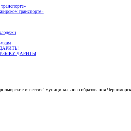
ажирском транспорте»
олодежи
омкам
УЗЫКУ ДАРИТЬ!
ерноморские известия" муниципального образования Черноморс