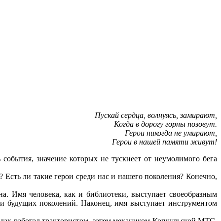
Пускай сердца, волнуясь, замирают,
Когда в дорогу горны позовут.
Герои никогда не умирают,
Герои в нашей памяти живут!
 события, значение которых не тускнеет от неумолимого бега
? Есть ли такие герои среди нас и нашего поколения? Конечно,
а. Имя человека, как и библиотеки, выступает своеобразным
 и будущих поколений. Наконец, имя выступает инструментом
одах работал трактористом, затем механиком Копкульской МТС.