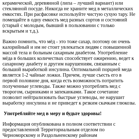
керамической, деревянной (липа – лучший вариант) или
стеклянной посуде. Никогда не храните мед в металлических
емкостях. При расфасовке используйте чистую сухую тару. Не
помещайте в одну емкость мед разных сортов и состояний
(старый с молодым, бывший в пользовании с только
вскрытым и т.д.).
Важно помнить, что мёд - это тоже сахар, поэтому он очень
калорийный и им не стоит увлекаться людям с повышенной
массой тела и больным сахарным диабетом. Употребление
мёда в больших количествах способствует ожирению, ведет к
сахарному диабету и другим нарушениям, связанным с
большой выработкой инсулина. Оптимальной порцией меда
является 1-2 чайные ложки. Причем, лучше съесть его в
первой половине дня, когда есть возможность потратить
полученные углеводы. Также можно употреблять мед с
творогом, сырниками и запеканками. Такое сочетание
позволит нейтрализовать быстрые углеводы, не нарушит
выработку инсулина и не приведет к резким скачкам глюкозы.
Употребляйте мед в меру и будьте здоровы!
Информация опубликована в полном соответствии с
предоставленной Территориальным отделом по
Черноморскому и Раздольненскому районам