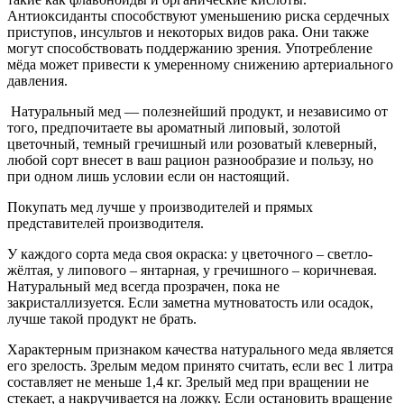
Антиоксиданты способствуют уменьшению риска сердечных
приступов, инсультов и некоторых видов рака. Они также
могут способствовать поддержанию зрения. Употребление
мёда может привести к умеренному снижению артериального
давления.
Натуральный мед — полезнейший продукт, и независимо от
того, предпочитаете вы ароматный липовый, золотой
цветочный, темный гречишный или розоватый клеверный,
любой сорт внесет в ваш рацион разнообразие и пользу, но
при одном лишь условии если он настоящий.
Покупать мед лучше у производителей и прямых
представителей производителя.
У каждого сорта меда своя окраска: у цветочного – светло-
жёлтая, у липового – янтарная, у гречишного – коричневая.
Натуральный мед всегда прозрачен, пока не
закристаллизуется. Если заметна мутноватость или осадок,
лучше такой продукт не брать.
Характерным признаком качества натурального меда является
его зрелость. Зрелым медом принято считать, если вес 1 литра
составляет не меньше 1,4 кг. Зрелый мед при вращении не
стекает, а накручивается на ложку. Если остановить вращение