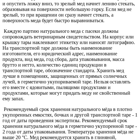
и опустить ложку вниз, то зрелый мед начнет лениво стекать,
образовывая на поверхности небольшую горку. Если мед не
зрелый, то при вращении он сразу начнет стекать, а
поверхность меда будет быстро выравниваться.
Каждую партию натурального меда с пасеки должны
сопровождать ветеринарным свидетельством. На корпус или
крышку тары наклеивают этикетку или наносят литографию.
На транспортной таре должны быть наименование
изготовителя, его юридический адрес, наименование
продукта, вид меда, год сбора, дата упаковывания, масса
брутто и нетто, количество единиц продукции в
транспортной таре, обозначение стандарта. Хранить мед
лучше в помещениях, защищенных от прямых солнечных
лучей, в герметично укупориваемой таре. Нельзя оставлять
его вместе с ядовитыми, пылящими продуктами и
продуктами, которые могут придать меду не свойственный
ему запах.
Рекомендуемый срок хранения натурального мёда в плотно
укупоренных емкостях, бочках и другой транспортной таре - 1
год от даты проведения экспертизы. Рекомендуемый срок
хранения натурального мёда в герметично укупоренной таре -
2 года от даты упаковывания. Температура хранения мёда не
выше 20 °C. Мед рекомендуется хранить в глиняной,