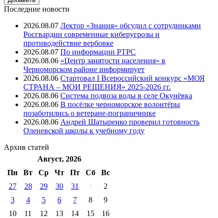
Последние новости
2026.08.07
Лектор «Знания» обсудил с сотрудниками
Росгвардии современные киберугрозы и
противодействие вербовке
2026.08.07
⁠По информации РТРС
2026.08.06
«Центр занятости населения» в
Черноморском районе информирует
2026.08.06
Стартовал I Всероссийский конкурс «МОЯ
СТРАНА – МОИ РЕШЕНИЯ» 2025-2026 гг.
2026.08.06
Система подвоза воды в селе Окунёвка
2026.08.06
В посёлке черноморское волонтёры
позаботились о ветеране-пограничнике
2026.08.06
Андрей Шатыренко проверил готовность
Оленевской школы к учебному году
Архив
статей
Август, 2026
Пн
Вт
Ср
Чт
Пт
Cб
Вс
27
28
29
30
31
1
2
3
4
5
6
7
8
9
10
11
12
13
14
15
16