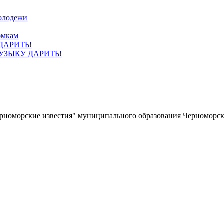
олодежи
омкам
УЗЫКУ ДАРИТЬ!
ерноморские известия" муниципального образования Черноморс