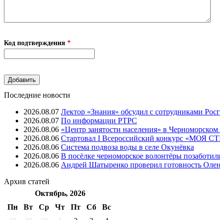
Код подтверждения
*
Последние новости
2026.08.07
Лектор «Знания» обсудил с сотрудниками Рос
2026.08.07
⁠По информации РТРС
2026.08.06
«Центр занятости населения» в Черноморском
2026.08.06
Стартовал I Всероссийский конкурс «МОЯ 
2026.08.06
Система подвоза воды в селе Окунёвка
2026.08.06
В посёлке черноморское волонтёры позаботил
2026.08.06
Андрей Шатыренко проверил готовность Олен
Архив
статей
Октябрь, 2026
Пн
Вт
Ср
Чт
Пт
Cб
Вс