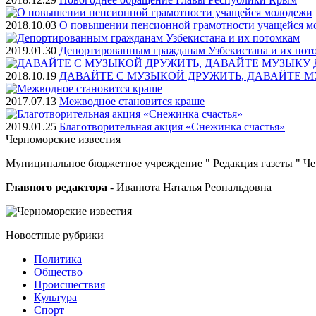
2018.10.03
О повышении пенсионной грамотности учащейся м
2019.01.30
Депортированным гражданам Узбекистана и их пот
2018.10.19
ДАВАЙТЕ С МУЗЫКОЙ ДРУЖИТЬ, ДАВАЙТЕ М
2017.07.13
Межводное становится краше
2019.01.25
Благотворительная акция «Снежинка счастья»
Черноморские
известия
Муниципальное бюджетное учреждение " Редакция газеты " Ч
Главного редактора
- Иванюта Наталья Реональдовна
Новостные
рубрики
Политика
Общество
Проиcшествия
Культура
Спорт