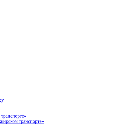
су
ажирском транспорте»