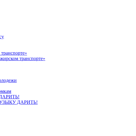
су
ажирском транспорте»
олодежи
омкам
УЗЫКУ ДАРИТЬ!