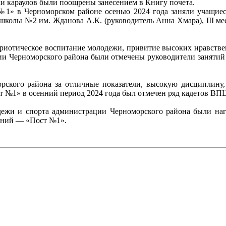
и караулов были поощрены занесением в Книгу почета.
 №1» в Черноморском районе осенью 2024 года заняли учащиес
 школы №2 им. Жданова А.К. (руководитель Анна Хмара), III 
риотическое воспитание молодежи, привитие высоких нравстве
ции Черноморского района были отмечены руководители занятий
ского района за отличные показатели, высокую дисциплину,
 №1» в осенний период 2024 года был отмечен ряд кадетов ВП
лодежи и спорта администрации Черноморского района были на
олений — «Пост №1».