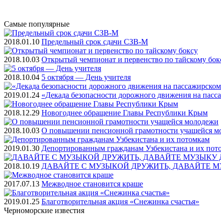
Самые
популярные
2018.01.10
Предельный срок сдачи СЗВ-М
2018.10.03
Открытый чемпионат и первенство по тайскому бок
2018.10.04
5 октября — День учителя
2019.01.24
«Декада безопасности дорожного движения на пасс
2018.12.29
Новогоднее обращение Главы Республики Крым
2018.10.03
О повышении пенсионной грамотности учащейся м
2019.01.30
Депортированным гражданам Узбекистана и их пот
2018.10.19
ДАВАЙТЕ С МУЗЫКОЙ ДРУЖИТЬ, ДАВАЙТЕ М
2017.07.13
Межводное становится краше
2019.01.25
Благотворительная акция «Снежинка счастья»
Черноморские
известия