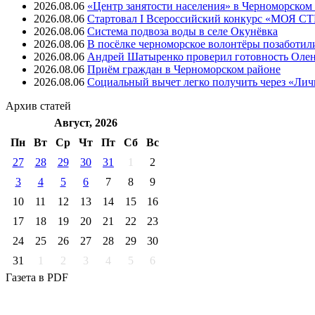
2026.08.06
«Центр занятости населения» в Черноморском
2026.08.06
Стартовал I Всероссийский конкурс «МОЯ 
2026.08.06
Система подвоза воды в селе Окунёвка
2026.08.06
В посёлке черноморское волонтёры позаботил
2026.08.06
Андрей Шатыренко проверил готовность Олен
2026.08.06
Приём граждан в Черноморском районе
2026.08.06
Социальный вычет легко получить через «Ли
Архив
статей
Август, 2026
Пн
Вт
Ср
Чт
Пт
Cб
Вс
27
28
29
30
31
1
2
3
4
5
6
7
8
9
10
11
12
13
14
15
16
17
18
19
20
21
22
23
24
25
26
27
28
29
30
31
1
2
3
4
5
6
Газета
в PDF