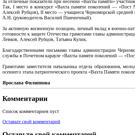
За отличные показатели при несении «Вахты памяти» участник
Так, I место в конкурсе «Вахта памяти поколений — «Пост
Алексей Рубцов), II место — учащиеся Черноморской средней
А.Н. (руководитель Василий Пшеничный).
За активную жизненную позицию, личный вклад в военно-пат
готовности к защите Отечества грамотами главы администра
Левков, Алексей Рубцов, Татьяна Кулик.
Благодарственными письмами главы администрации Черномор
службы в Почетном карауле «Вахты памяти поколений — «Пост
Грамотами заместителя начальника отдела образования, мо
осеннего этапа патриотического проекта «Вахта Памяти пок
Ярослава Филиппова
Комментарии
Список комментариев пуст
Оставьте свой комментарий
Оставьте свой комментарий