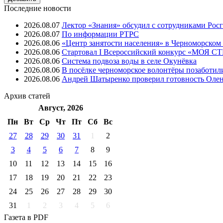
Последние новости
2026.08.07
Лектор «Знания» обсудил с сотрудниками Рос
2026.08.07
⁠По информации РТРС
2026.08.06
«Центр занятости населения» в Черноморском
2026.08.06
Стартовал I Всероссийский конкурс «МОЯ 
2026.08.06
Система подвоза воды в селе Окунёвка
2026.08.06
В посёлке черноморское волонтёры позаботил
2026.08.06
Андрей Шатыренко проверил готовность Олен
Архив
статей
Август, 2026
Пн
Вт
Ср
Чт
Пт
Cб
Вс
27
28
29
30
31
1
2
3
4
5
6
7
8
9
10
11
12
13
14
15
16
17
18
19
20
21
22
23
24
25
26
27
28
29
30
31
1
2
3
4
5
6
Газета
в PDF