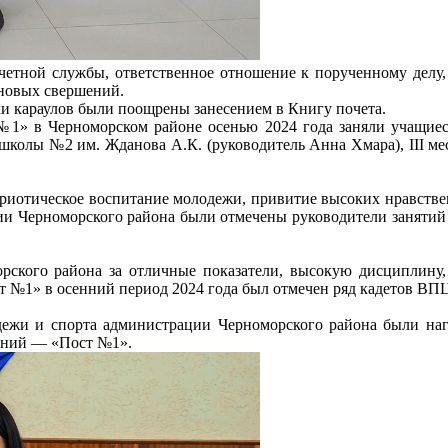
етной службы, ответственное отношение к порученному делу, 
 новых свершений.
и караулов были поощрены занесением в Книгу почета.
 №1» в Черноморском районе осенью 2024 года заняли учащиес
 школы №2 им. Жданова А.К. (руководитель Анна Хмара), III 
риотическое воспитание молодежи, привитие высоких нравстве
ции Черноморского района были отмечены руководители занятий
ского района за отличные показатели, высокую дисциплину,
 №1» в осенний период 2024 года был отмечен ряд кадетов ВП
лодежи и спорта администрации Черноморского района были на
олений — «Пост №1».