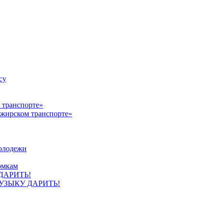
су
ажирском транспорте»
олодежи
омкам
УЗЫКУ ДАРИТЬ!