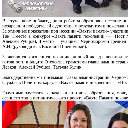
Выступающие поблагодарили ребят за образцовое несение поч
поздравили победителей с достойным результатом и пожелали
За отличные показатели при несении «Вахты памяти» участник
Так, I место в конкурсе «Вахта памяти поколений — «Пост
Алексей Рубцов), II место — учащиеся Черноморской средней
А.Н. (руководитель Василий Пшеничный).
За активную жизненную позицию, личный вклад в военно-пат
готовности к защите Отечества грамотами главы администра
Левков, Алексей Рубцов, Татьяна Кулик.
Благодарственными письмами главы администрации Черномор
службы в Почетном карауле «Вахты памяти поколений — «Пост
Грамотами заместителя начальника отдела образования, мо
осеннего этапа патриотического проекта «Вахта Памяти пок