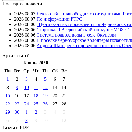
Последние новости
2026.08.07
Лектор «Знания» обсудил с сотрудниками Рос
2026.08.07
⁠По информации РТРС
2026.08.06
«Центр занятости населения» в Черноморском
2026.08.06
Стартовал I Всероссийский конкурс «МОЯ 
2026.08.06
Система подвоза воды в селе Окунёвка
2026.08.06
В посёлке черноморское волонтёры позаботил
2026.08.06
Андрей Шатыренко проверил готовность Олен
Архив
статей
Июнь, 2026
Пн
Вт
Ср
Чт
Пт
Cб
Вс
1
2
3
4
5
6
7
8
9
10
11
12
13
14
15
16
17
18
19
20
21
22
23
24
25
26
27
28
29
30
1
2
3
4
5
6
7
8
9
10
11
12
Газета
в PDF