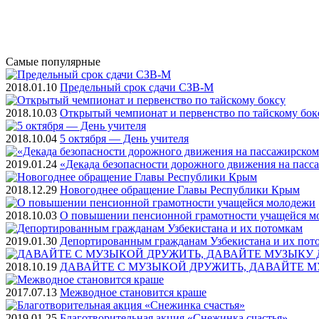
Самые
популярные
2018.01.10
Предельный срок сдачи СЗВ-М
2018.10.03
Открытый чемпионат и первенство по тайскому бок
2018.10.04
5 октября — День учителя
2019.01.24
«Декада безопасности дорожного движения на пасс
2018.12.29
Новогоднее обращение Главы Республики Крым
2018.10.03
О повышении пенсионной грамотности учащейся м
2019.01.30
Депортированным гражданам Узбекистана и их пот
2018.10.19
ДАВАЙТЕ С МУЗЫКОЙ ДРУЖИТЬ, ДАВАЙТЕ М
2017.07.13
Межводное становится краше
2019.01.25
Благотворительная акция «Снежинка счастья»