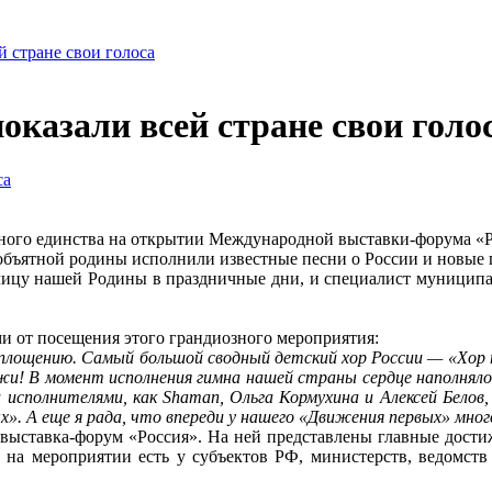
 стране свои голоса
казали всей стране свои голо
ного единства на открытии Международной выставки-форума «Р
объятной родины исполнили известные песни о России и новые 
толицу нашей Родины в праздничные дни, и специалист муници
 от посещения этого грандиозного мероприятия:
площению. Самый большой сводный детский хор России — «Хор пе
ежи! В момент исполнения гимна нашей страны сердце наполня
 исполнителями, как Shaman, Ольга Кормухина и Алексей Белов
». А еще я рада, что впереди у нашего «Движения первых» мно
ыставка-форум «Россия». На ней представлены главные достиже
 на мероприятии есть у субъектов РФ, министерств, ведомств 