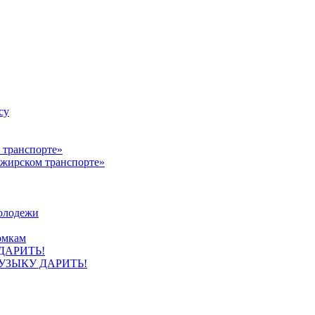
су
ажирском транспорте»
олодежи
омкам
УЗЫКУ ДАРИТЬ!