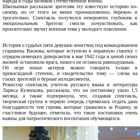
народа в годы Великой Отечественной войны.
Школьники рассказали зрителям эту известную историю по-
своему, но от этого не менее проникновенно, бережно и
трогательно. Спектакль получился невероятно глубоким и
эмоциональным. Зрители смогли почувствовать, как
пронзительно звучит военная тема у молодого поколения.
История о судьбах пяти девушек-зенитчиц под командованием
старшины Васкова, которые вступили в неравную схватку с
отрядом немецких диверсантов в мае 1942 года и ценой своих
жизней остановили врага, никого не оставила равнодушным.
Об игре юных актеров можно говорить только в
превосходной степени, и свидетельство тому — слезы на
глазах зрителей и бурные аплодисменты.
Режиссер спектакля, учитель русского языка и литературы
Лариса Кузнецова, рассказала, что на постановку ушло 1,5
месяца, а также подчеркнула, что, создавая спектакль,
творческая группа в первую очередь стремилась отдать дань
благодарности тем героям, которые сражались за Родину, за
счастливое будущее, отметила, что такие постановки очень
важны для патриотического воспитания обучающихся.