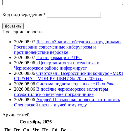
Код подтверждения
*
Последние новости
2026.08.07
Лектор «Знания» обсудил с сотрудниками
Росгвардии современные киберугрозы и
противодействие вербовке
2026.08.07
⁠По информации РТРС
2026.08.06
«Центр занятости населения» в
Черноморском районе информирует
2026.08.06
Стартовал I Всероссийский конкурс «МОЯ
СТРАНА – МОИ РЕШЕНИЯ» 2025-2026 гг.
2026.08.06
Система подвоза воды в селе Окунёвка
2026.08.06
В посёлке черноморское волонтёры
позаботились о ветеране-пограничнике
2026.08.06
Андрей Шатыренко проверил готовность
Оленевской школы к учебному году
Архив
статей
Сентябрь, 2026
Пн
Вт
Ср
Чт
Пт
Cб
Вс