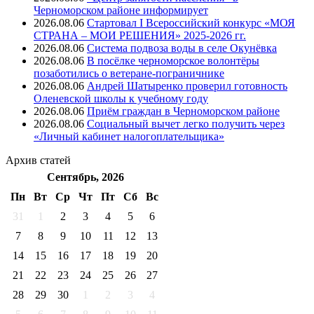
Черноморском районе информирует
2026.08.06
Стартовал I Всероссийский конкурс «МОЯ
СТРАНА – МОИ РЕШЕНИЯ» 2025-2026 гг.
2026.08.06
Система подвоза воды в селе Окунёвка
2026.08.06
В посёлке черноморское волонтёры
позаботились о ветеране-пограничнике
2026.08.06
Андрей Шатыренко проверил готовность
Оленевской школы к учебному году
2026.08.06
Приём граждан в Черноморском районе
2026.08.06
Социальный вычет легко получить через
«Личный кабинет налогоплательщика»
Архив
статей
Сентябрь, 2026
Пн
Вт
Ср
Чт
Пт
Cб
Вс
31
1
2
3
4
5
6
7
8
9
10
11
12
13
14
15
16
17
18
19
20
21
22
23
24
25
26
27
28
29
30
1
2
3
4