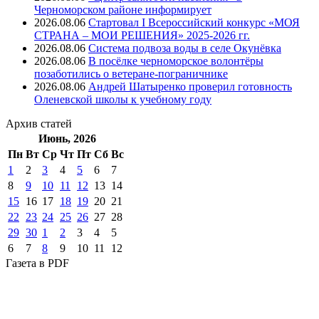
Черноморском районе информирует
2026.08.06
Стартовал I Всероссийский конкурс «МОЯ
СТРАНА – МОИ РЕШЕНИЯ» 2025-2026 гг.
2026.08.06
Система подвоза воды в селе Окунёвка
2026.08.06
В посёлке черноморское волонтёры
позаботились о ветеране-пограничнике
2026.08.06
Андрей Шатыренко проверил готовность
Оленевской школы к учебному году
Архив
статей
Июнь, 2026
Пн
Вт
Ср
Чт
Пт
Cб
Вс
1
2
3
4
5
6
7
8
9
10
11
12
13
14
15
16
17
18
19
20
21
22
23
24
25
26
27
28
29
30
1
2
3
4
5
6
7
8
9
10
11
12
Газета
в PDF