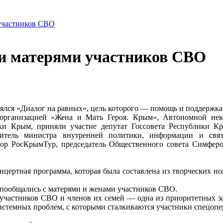
 участников СВО
 и матерями участников СВО
оялся «Диалог на равных», цель которого — помощь и поддержк
 организацией «Жена и Мать Героя. Крым», Автономной не
и Крым, приняли участие депутат Госсовета Республики Кры
итель министра внутренней политики, информации и свя
тор РосКрымТур, председатель Общественного совета Симферо
онцертная программа, которая была составлена из творческих 
 пообщались с матерями и женами участников СВО.
 участников СВО и членов их семей — одна из приоритетных за
истемных проблем, с которыми сталкиваются участники спецопе