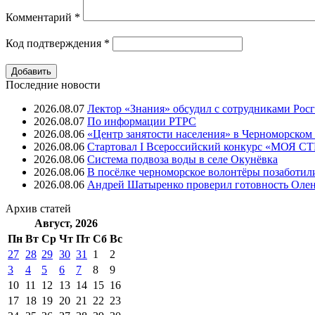
Комментарий
*
Код подтверждения
*
Последние новости
2026.08.07
Лектор «Знания» обсудил с сотрудниками Рос
2026.08.07
⁠По информации РТРС
2026.08.06
«Центр занятости населения» в Черноморском
2026.08.06
Стартовал I Всероссийский конкурс «МОЯ 
2026.08.06
Система подвоза воды в селе Окунёвка
2026.08.06
В посёлке черноморское волонтёры позаботил
2026.08.06
Андрей Шатыренко проверил готовность Олен
Архив
статей
Август, 2026
Пн
Вт
Ср
Чт
Пт
Cб
Вс
27
28
29
30
31
1
2
3
4
5
6
7
8
9
10
11
12
13
14
15
16
17
18
19
20
21
22
23