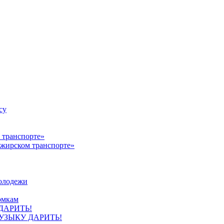
су
ажирском транспорте»
олодежи
омкам
УЗЫКУ ДАРИТЬ!