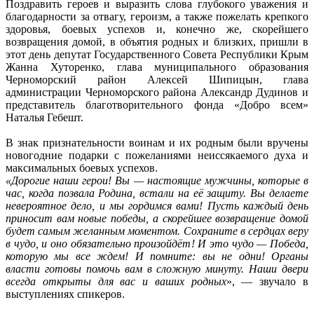
Поздравить героев и выразить слова глубокого уважения и
благодарности за отвагу, героизм, а также пожелать крепкого
здоровья, боевых успехов и, конечно же, скорейшего
возвращения домой, в объятия родных и близких, пришли в
этот день депутат Государственного Совета Республики Крым
Жанна Хуторенко, глава муниципального образования
Черноморский район Алексей Шипицын, глава
администрации Черноморского района Александр Дудинов и
представитель благотворительного фонда «Добро всем»
Наталья Гебешт.
В знак признательности воинам и их родным были вручены
новогодние подарки с пожеланиями неиссякаемого духа и
максимальных боевых успехов.
«Дорогие наши герои! Вы — настоящие мужчины, которые в
час, когда позвала Родина, встали на её защиту. Вы делаете
невероятное дело, и мы гордимся вами! Пусть каждый день
приносит вам новые победы, а скорейшее возвращение домой
будет самым желанным моментом. Сохраните в сердцах веру
в чудо, и оно обязательно произойдёт! И это чудо — Победа,
которую мы все ждем! И помните: вы не одни! Органы
власти готовы помочь вам в сложную минуту. Наши двери
всегда открыты для вас и ваших родных
», — звучало в
выступлениях спикеров.