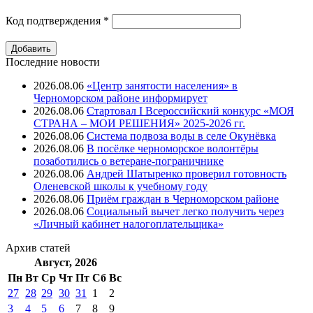
Код подтверждения
*
Последние новости
2026.08.06
«Центр занятости населения» в
Черноморском районе информирует
2026.08.06
Стартовал I Всероссийский конкурс «МОЯ
СТРАНА – МОИ РЕШЕНИЯ» 2025-2026 гг.
2026.08.06
Система подвоза воды в селе Окунёвка
2026.08.06
В посёлке черноморское волонтёры
позаботились о ветеране-пограничнике
2026.08.06
Андрей Шатыренко проверил готовность
Оленевской школы к учебному году
2026.08.06
Приём граждан в Черноморском районе
2026.08.06
Социальный вычет легко получить через
«Личный кабинет налогоплательщика»
Архив
статей
Август, 2026
Пн
Вт
Ср
Чт
Пт
Cб
Вс
27
28
29
30
31
1
2
3
4
5
6
7
8
9