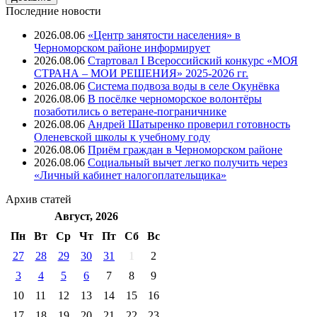
Последние новости
2026.08.06
«Центр занятости населения» в
Черноморском районе информирует
2026.08.06
Стартовал I Всероссийский конкурс «МОЯ
СТРАНА – МОИ РЕШЕНИЯ» 2025-2026 гг.
2026.08.06
Система подвоза воды в селе Окунёвка
2026.08.06
В посёлке черноморское волонтёры
позаботились о ветеране-пограничнике
2026.08.06
Андрей Шатыренко проверил готовность
Оленевской школы к учебному году
2026.08.06
Приём граждан в Черноморском районе
2026.08.06
Социальный вычет легко получить через
«Личный кабинет налогоплательщика»
Архив
статей
Август, 2026
Пн
Вт
Ср
Чт
Пт
Cб
Вс
27
28
29
30
31
1
2
3
4
5
6
7
8
9
10
11
12
13
14
15
16
17
18
19
20
21
22
23