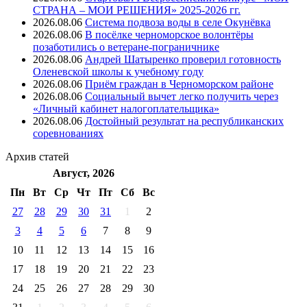
СТРАНА – МОИ РЕШЕНИЯ» 2025-2026 гг.
2026.08.06
Система подвоза воды в селе Окунёвка
2026.08.06
В посёлке черноморское волонтёры
позаботились о ветеране-пограничнике
2026.08.06
Андрей Шатыренко проверил готовность
Оленевской школы к учебному году
2026.08.06
Приём граждан в Черноморском районе
2026.08.06
Социальный вычет легко получить через
«Личный кабинет налогоплательщика»
2026.08.06
Достойный результат на республиканских
соревнованиях
Архив
статей
Август, 2026
Пн
Вт
Ср
Чт
Пт
Cб
Вс
27
28
29
30
31
1
2
3
4
5
6
7
8
9
10
11
12
13
14
15
16
17
18
19
20
21
22
23
24
25
26
27
28
29
30