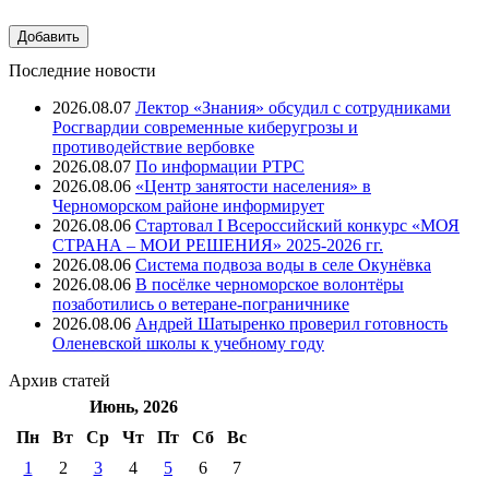
Последние новости
2026.08.07
Лектор «Знания» обсудил с сотрудниками
Росгвардии современные киберугрозы и
противодействие вербовке
2026.08.07
⁠По информации РТРС
2026.08.06
«Центр занятости населения» в
Черноморском районе информирует
2026.08.06
Стартовал I Всероссийский конкурс «МОЯ
СТРАНА – МОИ РЕШЕНИЯ» 2025-2026 гг.
2026.08.06
Система подвоза воды в селе Окунёвка
2026.08.06
В посёлке черноморское волонтёры
позаботились о ветеране-пограничнике
2026.08.06
Андрей Шатыренко проверил готовность
Оленевской школы к учебному году
Архив
статей
Июнь, 2026
Пн
Вт
Ср
Чт
Пт
Cб
Вс
1
2
3
4
5
6
7