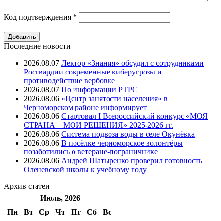
Код подтверждения
*
Последние новости
2026.08.07
Лектор «Знания» обсудил с сотрудниками
Росгвардии современные киберугрозы и
противодействие вербовке
2026.08.07
⁠По информации РТРС
2026.08.06
«Центр занятости населения» в
Черноморском районе информирует
2026.08.06
Стартовал I Всероссийский конкурс «МОЯ
СТРАНА – МОИ РЕШЕНИЯ» 2025-2026 гг.
2026.08.06
Система подвоза воды в селе Окунёвка
2026.08.06
В посёлке черноморское волонтёры
позаботились о ветеране-пограничнике
2026.08.06
Андрей Шатыренко проверил готовность
Оленевской школы к учебному году
Архив
статей
Июль, 2026
Пн
Вт
Ср
Чт
Пт
Cб
Вс