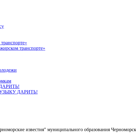
су
ажирском транспорте»
олодежи
омкам
УЗЫКУ ДАРИТЬ!
ерноморские известия" муниципального образования Черноморс