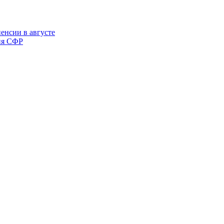
енсии в августе
ния СФР