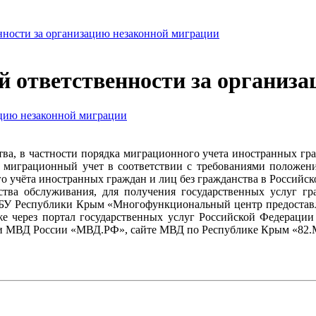
енности за организацию незаконной миграции
ой ответственности за организ
тва, в частности порядка миграционного учета иностранных гра
т миграционный учет в соответствии с требованиями положени
о учёта иностранных граждан и лиц без гражданства в Российс
тва обслуживания, для получения государственных услуг гр
ГБУ Республики Крым «Многофункциональный центр предоставле
же через портал государственных услуг Российской Федерации ht
ь» и МВД России «МВД.РФ», сайте МВД по Республике Крым «82