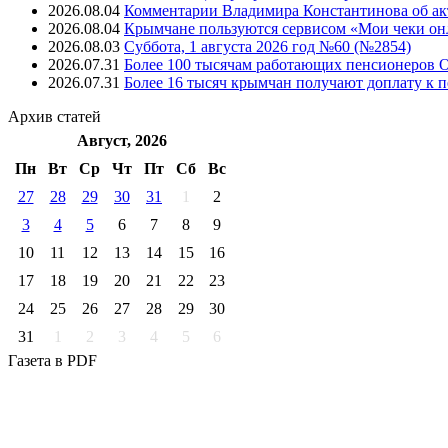
2026.08.04
Комментарии Владимира Константинова об ак
2026.08.04
Крымчане пользуются сервисом «Мои чеки он
2026.08.03
Суббота, 1 августа 2026 год №60 (№2854)
2026.07.31
Более 100 тысячам работающих пенсионеров 
2026.07.31
Более 16 тысяч крымчан получают доплату к п
Архив
статей
Август, 2026
Пн
Вт
Ср
Чт
Пт
Cб
Вс
27
28
29
30
31
1
2
3
4
5
6
7
8
9
10
11
12
13
14
15
16
17
18
19
20
21
22
23
24
25
26
27
28
29
30
31
1
2
3
4
5
6
Газета
в PDF