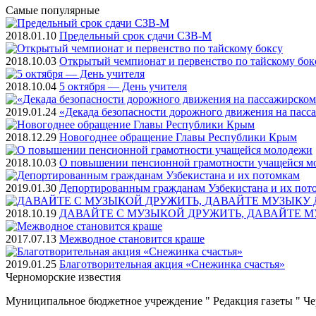
Самые
популярные
2018.01.10
Предельный срок сдачи СЗВ-М
2018.10.03
Открытый чемпионат и первенство по тайскому бок
2018.10.04
5 октября — День учителя
2019.01.24
«Декада безопасности дорожного движения на пасс
2018.12.29
Новогоднее обращение Главы Республики Крым
2018.10.03
О повышении пенсионной грамотности учащейся м
2019.01.30
Депортированным гражданам Узбекистана и их пот
2018.10.19
ДАВАЙТЕ С МУЗЫКОЙ ДРУЖИТЬ, ДАВАЙТЕ М
2017.07.13
Межводное становится краше
2019.01.25
Благотворительная акция «Снежинка счастья»
Черноморские
известия
Муниципальное бюджетное учреждение " Редакция газеты " Ч