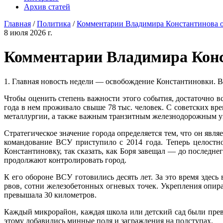
Архив статей
Главная
/
Политика
/
Комментарии Владимира Константинова о
8 июля 2026 г.
Комментарии Владимира Конс
1. Главная новость недели — освобождение Константиновки. В
Чтобы оценить степень важности этого события, достаточно 
года в нем проживало свыше 78 тыс. человек. С советских в
металлургии, а также важным транзитным железнодорожным у
Стратегическое значение города определяется тем, что он яв
командование ВСУ приступило с 2014 года. Теперь целостн
Константиновку, так сказать, как Боря завещал — до последн
продолжают контролировать город.
К его обороне ВСУ готовились десять лет. За это время зде
рвов, сотни железобетонных огневых точек. Укрепления оп
превышала 30 километров.
Каждый микрорайон, каждая школа или детский сад были прев
этому добавились минные поля и заграждения на подступах.