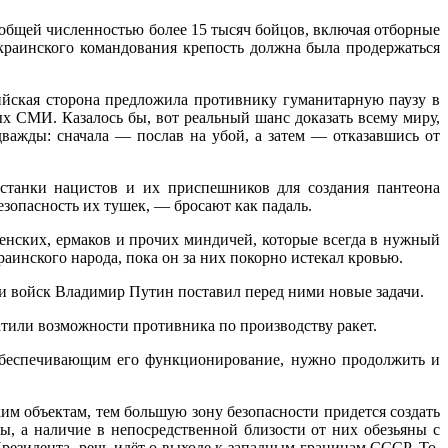
 общей численностью более 15 тысяч бойцов, включая отборные
краинского командования крепость должна была продержаться
сийская сторона предложила противнику гуманитарную паузу в
х СМИ. Казалось бы, вот реальный шанс доказать всему миру,
важды: сначала — послав на убой, а затем — отказавшись от
станки нацистов и их приспешников для создания пантеона
езопасность их тушек, — бросают как падаль.
еленских, ермаков и прочих миндичей, которые всегда в нужный
раинского народа, пока он за них покорно истекал кровью.
и войск Владимир Путин поставил перед ними новые задачи.
или возможности противника по производству ракет.
обеспечивающим его функционирование, нужно продолжить и
им объектам, тем большую зону безопасности придется создать
 а наличие в непосредственной близости от них обезьяны с
 Президента, речь идёт о выходе к западным границам СССР. То,