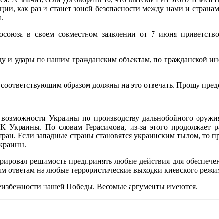
ции, как раз и станет зоной безопасности между нами и стран
.
осоюза в своем совместном заявлении от 7 июня приветств
ду и удары по нашим гражданским объектам, по гражданской ин
ы соответствующим образом должны на это отвечать. Прошу пре
 возможности Украины по производству дальнобойного оружия,
 Украины. По словам Герасимова, из-за этого продолжает ра
ан. Если западные страны становятся украинским тылом, то пре
краины.
ировал решимость предпринять любые действия для обеспечени
ким ответам на любые террористические выходки киевского реж
неизбежности нашей Победы. Весомые аргументы имеются.