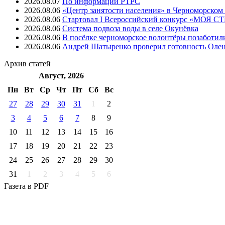
2026.08.07
⁠По информации РТРС
2026.08.06
«Центр занятости населения» в Черноморском
2026.08.06
Стартовал I Всероссийский конкурс «МОЯ 
2026.08.06
Система подвоза воды в селе Окунёвка
2026.08.06
В посёлке черноморское волонтёры позаботил
2026.08.06
Андрей Шатыренко проверил готовность Олен
Архив
статей
Август, 2026
Пн
Вт
Ср
Чт
Пт
Cб
Вс
27
28
29
30
31
1
2
3
4
5
6
7
8
9
10
11
12
13
14
15
16
17
18
19
20
21
22
23
24
25
26
27
28
29
30
31
1
2
3
4
5
6
Газета
в PDF