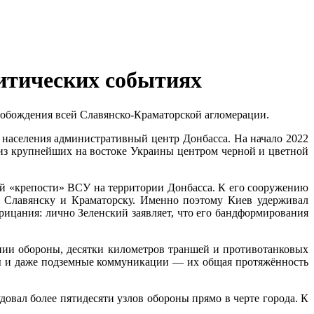
итических событиях
свобождения всей Славянско-Краматорской агломерации.
 населения административный центр Донбасса. На начало 2022
 из крупнейших на востоке Украины центром черной и цветной
ней «крепости» ВСУ на территории Донбасса. К его сооружению
к Славянску и Краматорску. Именно поэтому Киев удерживал
рицания: лично Зеленский заявляет, что его бандформирования
инии обороны, десятки километров траншей и противотанковых
ы и даже подземные коммуникации — их общая протяжённость
вал более пятидесяти узлов обороны прямо в черте города. К