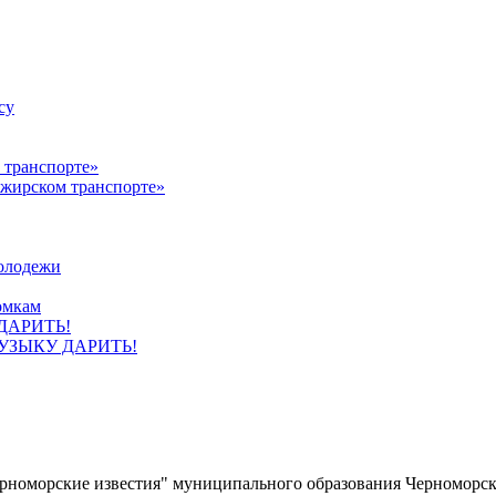
су
ажирском транспорте»
олодежи
омкам
УЗЫКУ ДАРИТЬ!
ерноморские известия" муниципального образования Черноморс