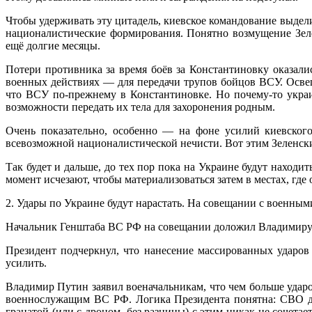
Чтобы удерживать эту цитадель, киевское командование выдел
националистические формирования. Понятно возмущение Зеле
ещё долгие месяцы.
Потери противника за время боёв за Константиновку оказали
военных действиях — для передачи трупов бойцов ВСУ. Освещ
что ВСУ по-прежнему в Константиновке. Но почему-то украи
возможности передать их тела для захоронения родным.
Очень показательно, особенно — на фоне усилий киевского
всевозможной националистической нечисти. Вот этим Зеленский
Так будет и дальше, до тех пор пока на Украине будут находи
момент исчезают, чтобы материализоваться затем в местах, где
2. Удары по Украине будут нарастать. На совещании с военн
Начальник Генштаба ВС РФ на совещании доложил Владимиру П
Президент подчеркнул, что нанесение массированных ударо
усилить.
Владимир Путин заявил военачальникам, что чем больше ударо
военнослужащим ВС РФ. Логика Президента понятна: СВО до
гранатой (или с дроном, без разницы) с этим никак не сочетае