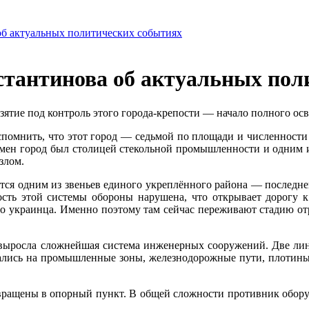
б актуальных политических событиях
тантинова об актуальных пол
зятие под контроль этого города-крепости — начало полного о
вспомнить, что этот город — седьмой по площади и численности
ремен город был столицей стекольной промышленности и одним
злом.
ляется одним из звеньев единого укреплённого района — послед
ость этой системы обороны нарушена, что открывает дорогу 
его украинца. Именно поэтому там сейчас переживают стадию от
сь выросла сложнейшая система инженерных сооружений. Две л
ирались на промышленные зоны, железнодорожные пути, плотин
ращены в опорный пункт. В общей сложности противник оборудо