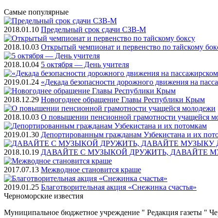
Самые
популярные
2018.01.10
Предельный срок сдачи СЗВ-М
2018.10.03
Открытый чемпионат и первенство по тайскому бок
2018.10.04
5 октября — День учителя
2019.01.24
«Декада безопасности дорожного движения на пасс
2018.12.29
Новогоднее обращение Главы Республики Крым
2018.10.03
О повышении пенсионной грамотности учащейся м
2019.01.30
Депортированным гражданам Узбекистана и их пот
2018.10.19
ДАВАЙТЕ С МУЗЫКОЙ ДРУЖИТЬ, ДАВАЙТЕ М
2017.07.13
Межводное становится краше
2019.01.25
Благотворительная акция «Снежинка счастья»
Черноморские
известия
Муниципальное бюджетное учреждение " Редакция газеты " Ч