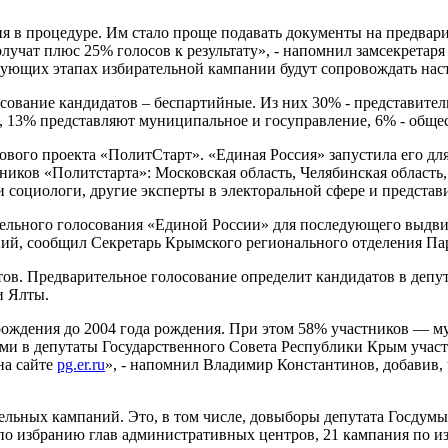
я в процедуре. Им стало проще подавать документы на предвари
лучат плюс 25% голосов к результату», - напомнил замсекретаря
дующих этапах избирательной кампании будут сопровождать нас
ование кандидатов – беспартийные. Из них 30% - представител
, 13% представляют муниципальное и госуправление, 6% - обще
ового проекта «ПолитСтарт». «Единая Россия» запустила его для
иков «Политстарта»: Московская область, Челябинская область,
 социологи, другие эксперты в электоральной сфере и представ
тельного голосования «Единой России» для последующего выдви
ий, сообщил Секретарь Крымского регионального отделения Па
атов. Предварительное голосование определит кандидатов в депу
и Ялты.
а рождения до 2004 года рождения. При этом 58% участников —
и в депутаты Государственного Совета Республики Крым участву
на сайте
pg.er.ru
», - напомнил Владимир Константинов, добавив, 
ательных кампаний. Это, в том числе, довыборы депутата Госду
по избранию глав административных центров, 21 кампания по и