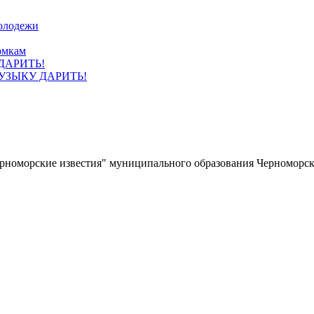
олодежи
омкам
УЗЫКУ ДАРИТЬ!
ерноморские известия" муниципального образования Черноморс