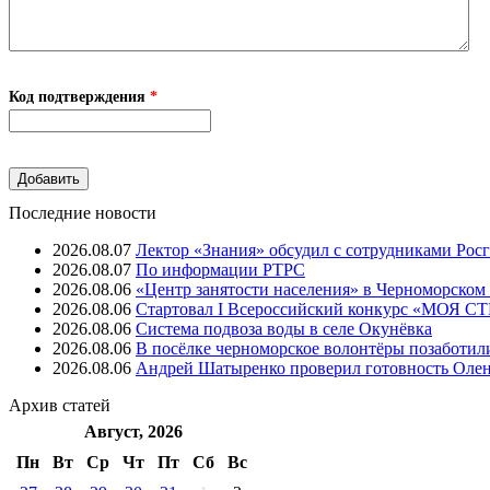
Код подтверждения
*
Последние новости
2026.08.07
Лектор «Знания» обсудил с сотрудниками Рос
2026.08.07
⁠По информации РТРС
2026.08.06
«Центр занятости населения» в Черноморском
2026.08.06
Стартовал I Всероссийский конкурс «МОЯ 
2026.08.06
Система подвоза воды в селе Окунёвка
2026.08.06
В посёлке черноморское волонтёры позаботил
2026.08.06
Андрей Шатыренко проверил готовность Олен
Архив
статей
Август, 2026
Пн
Вт
Ср
Чт
Пт
Cб
Вс