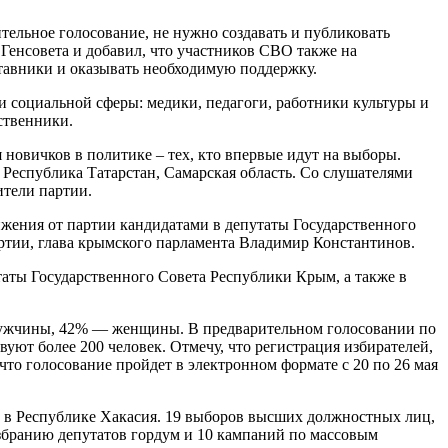
тельное голосование, не нужно создавать и публиковать
 Генсовета и добавил, что участников СВО также на
тавники и оказывать необходимую поддержку.
и социальной сферы: медики, педагоги, работники культуры и
ственники.
 новичков в политике – тех, кто впервые идут на выборы.
 Республика Татарстан, Самарская область. Со слушателями
ители партии.
жения от партии кандидатами в депутаты Государственного
ртии, глава крымского парламента Владимир Константинов.
таты Государственного Совета Республики Крым, а также в
 мужчины, 42% — женщины. В предварительном голосовании по
ют более 200 человек. Отмечу, что регистрация избирателей,
что голосование пройдет в электронном формате с 20 по 26 мая
мы в Республике Хакасия. 19 выборов высших должностных лиц,
збранию депутатов гордум и 10 кампаний по массовым