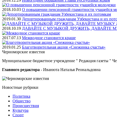
2018.12.29
Новогоднее обращение Главы Республики Крым
2018.10.03
О повышении пенсионной грамотности учащейся м
2019.01.30
Депортированным гражданам Узбекистана и их пот
2018.10.19
ДАВАЙТЕ С МУЗЫКОЙ ДРУЖИТЬ, ДАВАЙТЕ М
2017.07.13
Межводное становится краше
2019.01.25
Благотворительная акция «Снежинка счастья»
Черноморские
известия
Муниципальное бюджетное учреждение " Редакция газеты " Ч
Главного редактора
- Иванюта Наталья Реональдовна
Новостные
рубрики
Политика
Общество
Проиcшествия
Культура
Спорт