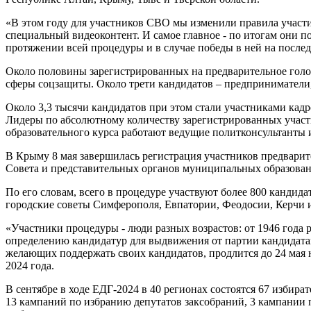
«В этом году для участников СВО мы изменили правила участи
специальный видеоконтент. И самое главное - по итогам они по
протяжении всей процедуры и в случае победы в ней на после
Около половины зарегистрированных на предварительное голос
сферы соцзащиты. Около трети кандидатов – предприниматели
Около 3,3 тысячи кандидатов при этом стали участниками кадр
Лидеры по абсолютному количеству зарегистрированных участн
образовательного курса работают ведущие политконсультанты и
В Крыму 8 мая завершилась регистрация участников предвари
Совета и представительных органов муниципальных образован
По его словам, всего в процедуре участвуют более 800 кандид
городские советы Симферополя, Евпатории, Феодосии, Керчи 
«Участники процедуры - люди разных возрастов: от 1946 год
определению кандидатур для выдвижения от партии кандидатам
желающих поддержать своих кандидатов, продлится до 24 мая 
2024 года.
В сентябре в ходе ЕДГ-2024 в 40 регионах состоятся 67 избир
13 кампаний по избранию депутатов заксобраний, 3 кампании 