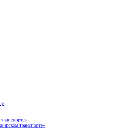
су
ажирском транспорте»