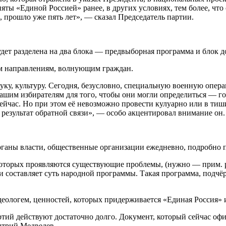
ты «Единой Россией» ранее, в других условиях, тем более, что 
 прошло уже пять лет», — сказал Председатель партии.
дет разделена на два блока — предвыборная программа и блок д
ем направлениям, волнующим граждан.
науку, культуру. Сегодня, безусловно, специальную военную оп
шим избирателям для того, чтобы они могли определиться — го
сейчас. Но при этом её невозможно провести кулуарно или в ти
результат обратной связи», — особо акцентировал внимание он.
рганы власти, общественные организации ежедневно, подробно 
оторых проявляются существующие проблемы, (нужно — прим. ред.
 и составляет суть народной программы. Такая программа, подчё
деологем, ценностей, которых придерживается «Единая Россия» 
тий действуют достаточно долго. Документ, который сейчас офи
итрий Медведев.