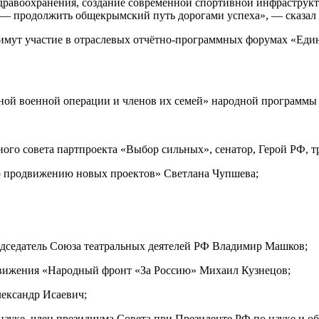
 здравоохранения, создание современной спортивной инфраструк
 — продолжить общекрымский путь дорогами успеха», — сказал 
мут участие в отраслевых отчётно-программных форумах «Единой
ной военной операции и членов их семей» народной программы
ного совета партпроекта «Выбор сильных», сенатор, Герой РФ,
о продвижению новых проектов» Светлана Чупшева;
редседатель Союза театральных деятелей РФ Владимир Машков;
вижения «Народный фронт «За Россию» Михаил Кузнецов;
ександр Исаевич;
науке, член президиума Совета при Президенте РФ по науке и о