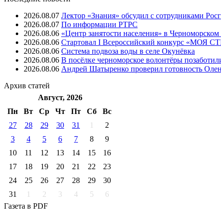
2026.08.07
Лектор «Знания» обсудил с сотрудниками Рос
2026.08.07
⁠По информации РТРС
2026.08.06
«Центр занятости населения» в Черноморском
2026.08.06
Стартовал I Всероссийский конкурс «МОЯ 
2026.08.06
Система подвоза воды в селе Окунёвка
2026.08.06
В посёлке черноморское волонтёры позаботил
2026.08.06
Андрей Шатыренко проверил готовность Олен
Архив
статей
Август, 2026
Пн
Вт
Ср
Чт
Пт
Cб
Вс
27
28
29
30
31
1
2
3
4
5
6
7
8
9
10
11
12
13
14
15
16
17
18
19
20
21
22
23
24
25
26
27
28
29
30
31
1
2
3
4
5
6
Газета
в PDF