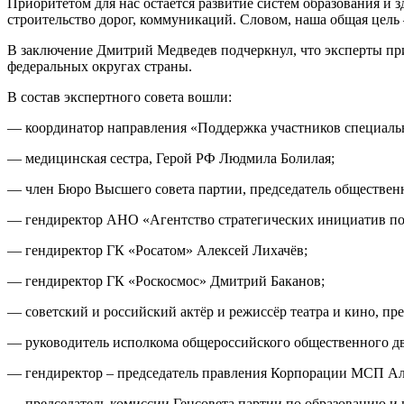
Приоритетом для нас остаётся развитие систем образования и
строительство дорог, коммуникаций. Словом, наша общая цель
В заключение Дмитрий Медведев подчеркнул, что эксперты при
федеральных округах страны.
В состав экспертного совета вошли:
— координатор направления «Поддержка участников специаль
— медицинская сестра, Герой РФ Людмила Болилая;
— член Бюро Высшего совета партии, председатель обществен
— гендиректор АНО «Агентство стратегических инициатив п
— гендиректор ГК «Росатом» Алексей Лихачёв;
— гендиректор ГК «Роскосмос» Дмитрий Баканов;
— советский и российский актёр и режиссёр театра и кино, п
— руководитель исполкома общероссийского общественного д
— гендиректор – председатель правления Корпорации МСП Ал
— председатель комиссии Генсовета партии по образованию и 