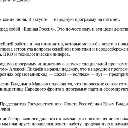
в конце июня. В августе — народную программу на пять лет.
ред собой «Единая Россия». Это по-честному, и эти цели дейст
нейшей работы и ряд инициатив, которые могли бы войти в но
упшева затронула вопросы семейной политики и народосбережен
, НКО и технологических лидеров.
одную программу инициативу о запуске специальной программы
м» Алексей Лихачёв выразил надежду, что в народной программ
уровнях образования: сад — школа — колледж — вуз — предприя
России Владимир Машков подчеркнул, что творческие союзы гот
инициативы Народного фронта в программу партии сформируют 
 Председателя Государственного Совета Республики Крым Влад
елями.
ние беспрерывного диалога с крымчанами и выполнение их нак
мы планируем проанализировать работу, проделанную в рамках 