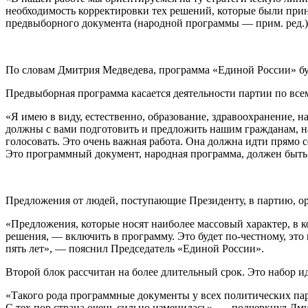
необходимость корректировки тех решений, которые были приня
предвыборного документа (народной программы — прим. ред.),
По словам Дмитрия Медведева, программа «Единой России» бу
Предвыборная программа касается деятельности партии по вс
«Я имею в виду, естественно, образование, здравоохранение, 
должны с вами подготовить и предложить нашим гражданам, на
голосовать. Это очень важная работа. Она должна идти прямо 
Это программный документ, народная программа, должен быть 
Предложения от людей, поступающие Президенту, в партию, о
«Предложения, которые носят наиболее массовый характер, в к
решения, — включить в программу. Это будет по-честному, это
пять лет», — пояснил Председатель «Единой России».
Второй блок рассчитан на более длительный срок. Это набор и
«Такого рода программные документы у всех политических пар
С тех пор страна очень сильно изменилась», — подчеркнул Дм