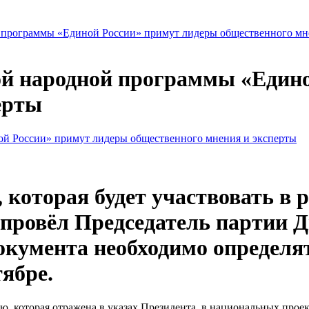
 программы «Единой России» примут лидеры общественного мн
ой народной программы «Един
ерты
, которая будет участвовать в 
провёл Председатель партии 
окумента необходимо определят
тябре.
, которая отражена в указах Президента, в национальных проек