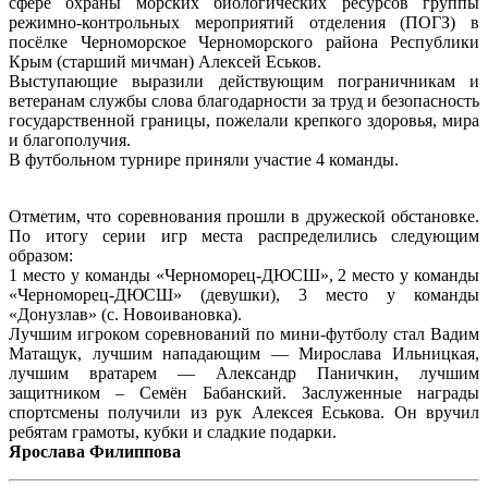
сфере охраны морских биологических ресурсов группы
режимно-контрольных мероприятий отделения (ПОГЗ) в
посёлке Черноморское Черноморского района Республики
Крым (старший мичман) Алексей Еськов.
Выступающие выразили действующим пограничникам и
ветеранам службы слова благодарности за труд и безопасность
государственной границы, пожелали крепкого здоровья, мира
и благополучия.
В футбольном турнире приняли участие 4 команды.
Отметим, что соревнования прошли в дружеской обстановке.
По итогу серии игр места распределились следующим
образом:
1 место у команды «Черноморец-ДЮСШ», 2 место у команды
«Черноморец-ДЮСШ» (девушки), 3 место у команды
«Донузлав» (с. Новоивановка).
Лучшим игроком соревнований по мини-футболу стал Вадим
Матащук, лучшим нападающим — Мирослава Ильницкая,
лучшим вратарем — Александр Паничкин, лучшим
защитником – Семён Бабанский. Заслуженные награды
спортсмены получили из рук Алексея Еськова. Он вручил
ребятам грамоты, кубки и сладкие подарки.
Ярослава Филиппова