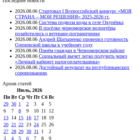
Последние новости
2026.08.06
Стартовал I Всероссийский конкурс «МОЯ
СТРАНА – МОИ РЕШЕНИЯ» 2025-2026 гг.
2026.08.06
Система подвоза воды в селе Окунёвка
2026.08.06
В посёлке черноморское волонтёры
позаботились о ветеране-пограничнике
2026.08.06
Андрей Шатыренко проверил готовность
Оленевской школы к учебному году
2026.08.06
Приём граждан в Черноморском районе
2026.08.06
Социальный вычет легко получить через
«Личный кабинет налогоплательщика»
2026.08.06
Достойный результат на республиканских
соревнованиях
Архив
статей
Июль, 2026
Пн
Вт
Ср
Чт
Пт
Cб
Вс
29
30
1
2
3
4
5
6
7
8
9
10
11
12
13
14
15
16
17
18
19
20
21
22
23
24
25
26
27
28
29
30
31
1
2
3
4
5
6
7
8
9