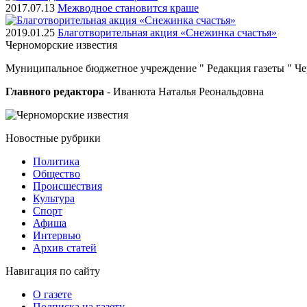
2017.07.13
Межводное становится краше
2019.01.25
Благотворительная акция «Снежинка счастья»
Черноморские
известия
Муниципальное бюджетное учреждение " Редакция газеты " Ч
Главного редактора
- Иванюта Наталья Реональдовна
Новостные
рубрики
Политика
Общество
Проиcшествия
Культура
Спорт
Афиша
Интервью
Архив статей
Навигация
по сайту
О газете
Подписка на газету