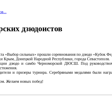
в...
ских дзюдоистов
кта «Выбор сильных» прошли соревнования по дзюдо «Кубок Фед
ки Крым, Донецкой Народной Республики, города Севастополя.
екции дзюдо и самбо Черноморской ДЮСШ. Под руководство
стижения.
едители и призеры турнира. Серебряными медалями были наг
ом. Желаем новых побед!