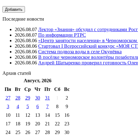
Последние новости
2026.08.07
Лектор «Знания» обсудил с сотрудниками Рос
2026.08.07
⁠По информации РТРС
2026.08.06
«Центр занятости населения» в Черноморском
2026.08.06
Стартовал I Всероссийский конкурс «МОЯ 
2026.08.06
Система подвоза воды в селе Окунёвка
2026.08.06
В посёлке черноморское волонтёры позаботил
2026.08.06
Андрей Шатыренко проверил готовность Олен
Архив
статей
Август, 2026
Пн
Вт
Ср
Чт
Пт
Cб
Вс
27
28
29
30
31
1
2
3
4
5
6
7
8
9
10
11
12
13
14
15
16
17
18
19
20
21
22
23
24
25
26
27
28
29
30