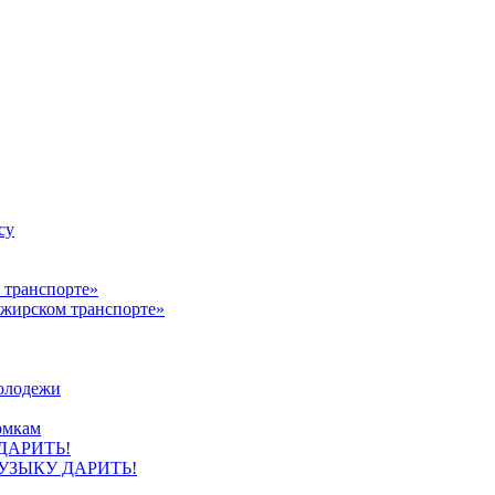
су
ажирском транспорте»
олодежи
омкам
УЗЫКУ ДАРИТЬ!