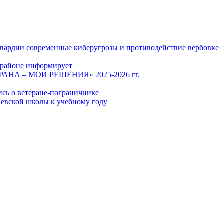
гвардии современные киберугрозы и противодействие вербовке
 районе информирует
СТРАНА – МОИ РЕШЕНИЯ» 2025-2026 гг.
ись о ветеране-пограничнике
евской школы к учебному году