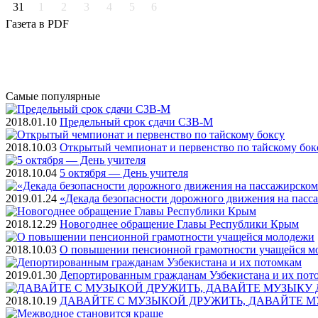
31
1
2
3
4
5
6
Газета
в PDF
Самые
популярные
2018.01.10
Предельный срок сдачи СЗВ-М
2018.10.03
Открытый чемпионат и первенство по тайскому бок
2018.10.04
5 октября — День учителя
2019.01.24
«Декада безопасности дорожного движения на пасс
2018.12.29
Новогоднее обращение Главы Республики Крым
2018.10.03
О повышении пенсионной грамотности учащейся м
2019.01.30
Депортированным гражданам Узбекистана и их пот
2018.10.19
ДАВАЙТЕ С МУЗЫКОЙ ДРУЖИТЬ, ДАВАЙТЕ М